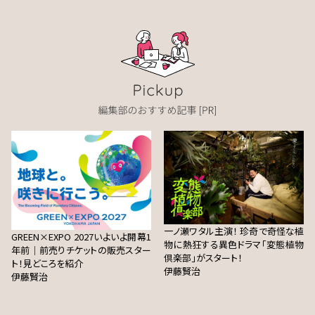
一ノ瀬ワタル主演！ 珍奇で奇怪な植
GREEN×EXPO 2027いよいよ開幕1
物に熱狂する異色ドラマ「変態植物
年前｜前売りチケットの販売スター
倶楽部」がスタート！
ト！見どころを紹介
伊藤賢治
伊藤賢治