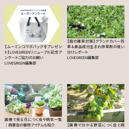
【庭の雑草対策】グランドカバー防
【ムーミンコラボバッグをプレゼン
草＆食品成分生まれ除草剤の使い
ト】LOVEGREENリニューアル記念ア
分けレポート
ンケートご協力のお願い
LOVEGREEN編集部
LOVEGREEN編集部
画像で見る花につく虫や病気一覧
｜病害虫の駆除アイテムも紹介
【画像で分かる野菜につく虫と病