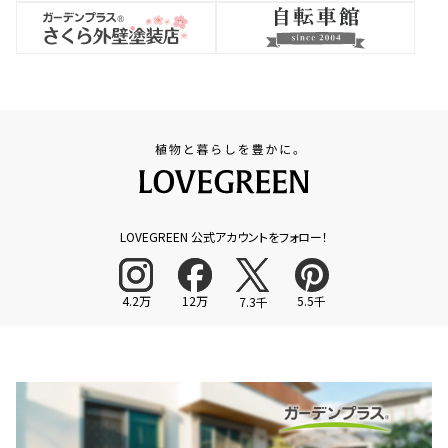
LOVEGREEN 公式アカウントをフォロー！
4.2万
12万
5.5千
7.3千