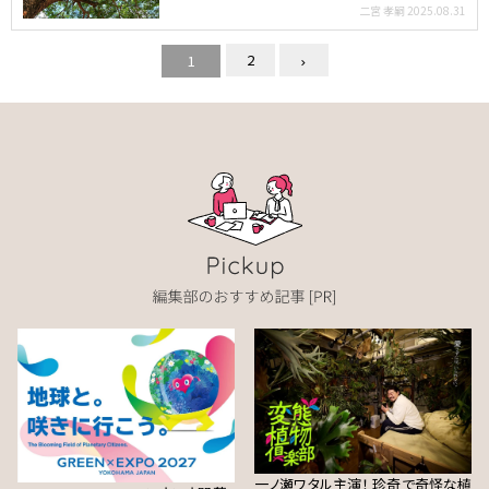
孝嗣さんによ…
二宮 孝嗣
2025.08.31
2
1
一ノ瀬ワタル主演！ 珍奇で奇怪な植