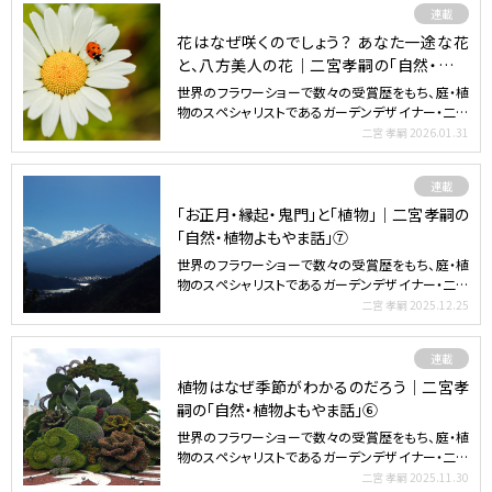
連載
花はなぜ咲くのでしょう？ あなた一途な花
と、八方美人の花｜二宮孝嗣の「自然・植物
よもやま話」⑧
世界のフラワーショーで数々の受賞歴をもち、庭・植
物のスペシャリストであるガーデンデザイナー・二宮
孝嗣さんによ…
二宮 孝嗣
2026.01.31
連載
「お正月・縁起・鬼門」と「植物」｜二宮孝嗣の
「自然・植物よもやま話」⑦
世界のフラワーショーで数々の受賞歴をもち、庭・植
物のスペシャリストであるガーデンデザイナー・二宮
孝嗣さんによ…
二宮 孝嗣
2025.12.25
連載
植物はなぜ季節がわかるのだろう｜二宮孝
嗣の「自然・植物よもやま話」⑥
世界のフラワーショーで数々の受賞歴をもち、庭・植
物のスペシャリストであるガーデンデザイナー・二宮
孝嗣さんによ…
二宮 孝嗣
2025.11.30