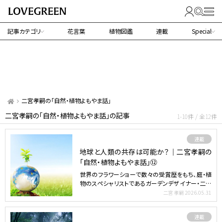
記事カテゴリ
花言葉
植物図鑑
連載
Special
二宮孝嗣の「自然・植物よもやま話」
二宮孝嗣の「自然・植物よもやま話」の記事
1-10件 / 全12件
連載
地球と人類の共存は可能か？｜二宮孝嗣の
「自然・植物よもやま話」⑫
世界のフラワーショーで数々の受賞歴をもち、庭・植
物のスペシャリストであるガーデンデザイナー・二宮
孝嗣さんによ…
二宮 孝嗣
2026.05.31
連載