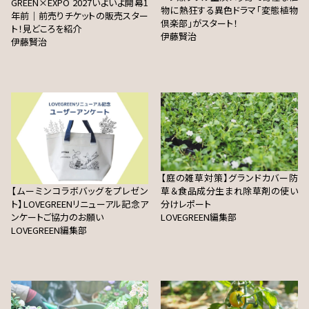
GREEN×EXPO 2027いよいよ開幕1
物に熱狂する異色ドラマ「変態植物
年前｜前売りチケットの販売スター
倶楽部」がスタート！
ト！見どころを紹介
伊藤賢治
伊藤賢治
【庭の雑草対策】グランドカバー防
【ムーミンコラボバッグをプレゼン
草＆食品成分生まれ除草剤の使い
ト】LOVEGREENリニューアル記念ア
分けレポート
ンケートご協力のお願い
LOVEGREEN編集部
LOVEGREEN編集部