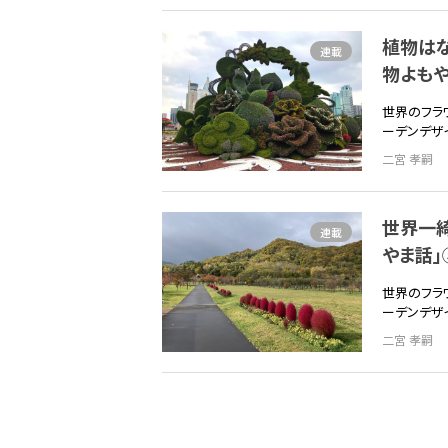
植物は
連載
物よもや
世界のフラ
ーデンデザ
二宮 孝嗣
世界一
連載
やま話」
世界のフラ
ーデンデザ
二宮 孝嗣