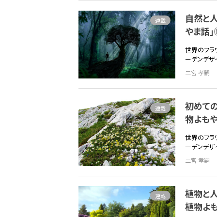
自然と
連載
やま話」
世界のフラ
ーデンデザ
二宮 孝嗣
初めて
連載
物よもや
世界のフラ
ーデンデザ
二宮 孝嗣
植物と
連載
植物よも