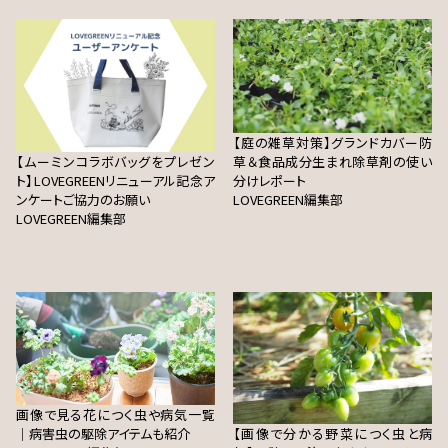
【庭の雑草対策】グランドカバー防
【ムーミンコラボバッグをプレゼン
草＆食品成分生まれ除草剤の使い
ト】LOVEGREENリニューアル記念ア
分けレポート
ンケートご協力のお願い
LOVEGREEN編集部
LOVEGREEN編集部
画像で見る花につく虫や病気一覧
｜病害虫の駆除アイテムも紹介
【画像で分かる野菜につく虫と病