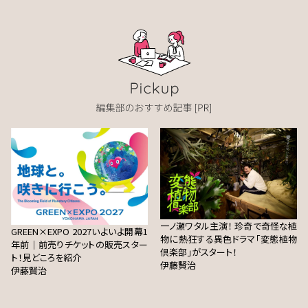
一ノ瀬ワタル主演！ 珍奇で奇怪な植
GREEN×EXPO 2027いよいよ開幕1
物に熱狂する異色ドラマ「変態植物
年前｜前売りチケットの販売スター
倶楽部」がスタート！
ト！見どころを紹介
伊藤賢治
伊藤賢治