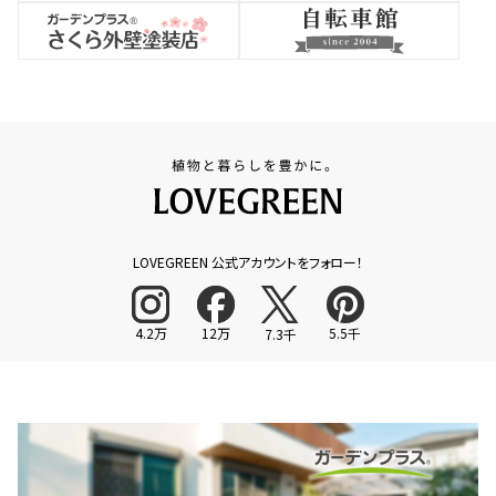
LOVEGREEN 公式アカウントをフォロー！
4.2万
12万
5.5千
7.3千