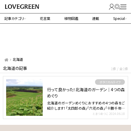
記事カテゴリ
花言葉
植物図鑑
連載
Special
北海道
北海道の記事
1件 / 全1件
ボタニカルライフ
行って良かった！北海道のガーデン｜4つの森
めぐり
北海道のガーデンめぐりにおすすめの4つの森をご
紹介します！「太四郎の森」「六花の森」「十勝千年の
森」「大雪 …
とまつあつこ
2024.06.18