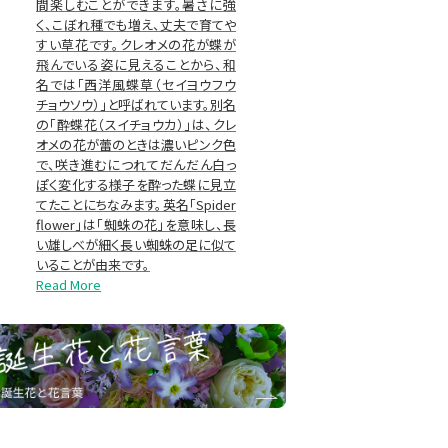
間楽しむことができます。暑さに強
く、こぼれ種でも増え、丈夫で育てや
すい草花です。クレオメの花が蝶が
飛んでいる姿に見えることから、和
名では「西洋風蝶草（セイヨウフウ
チョウソウ）」と呼ばれています。別名
の「酔蝶花（スイチョウカ）」は、クレ
オメの花が蕾のときは濃いピンク色
で、咲き進むにつれてだんだん白っ
ぽく変化する様子を酔った蝶に見立
てたことにちなみます。英名「Spider
flower」は「蜘蛛の花」を意味し、長
い雄しべが細く長い蜘蛛の足に似て
いることが由来です。
Read More