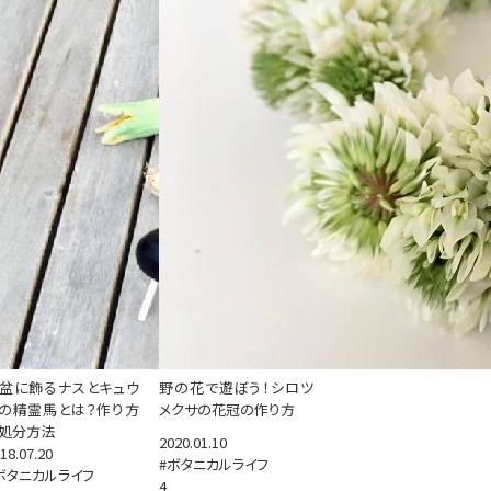
盆に飾るナスとキュウ
野の花で遊ぼう！シロツ
の精霊馬とは？作り方
メクサの花冠の作り方
処分方法
2020.01.10
18.07.20
#ボタニカルライフ
ボタニカルライフ
4