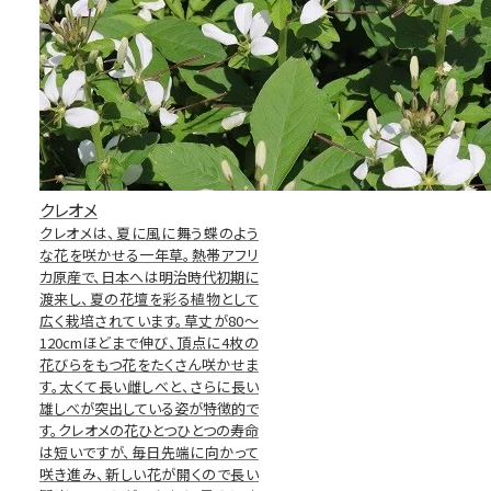
クレオメ
クレオメは、夏に風に舞う蝶のよう
な花を咲かせる一年草。熱帯アフリ
カ原産で、日本へは明治時代初期に
渡来し、夏の花壇を彩る植物として
広く栽培されています。草丈が80～
120cmほどまで伸び、頂点に4枚の
花びらをもつ花をたくさん咲かせま
す。太くて長い雌しべと、さらに長い
雄しべが突出している姿が特徴的で
す。クレオメの花ひとつひとつの寿命
は短いですが、毎日先端に向かって
咲き進み、新しい花が開くので長い