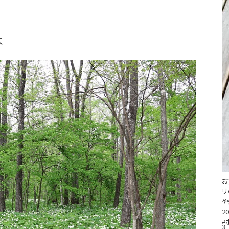
は
お
リ
や
20
#
3