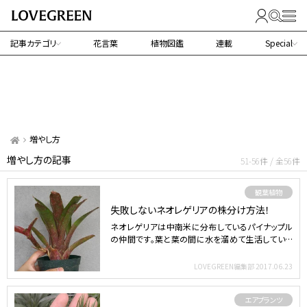
記事カテゴリ
花言葉
植物図鑑
連載
Special
増やし方
増やし方の記事
51-56件 / 全56件
観葉植物
失敗しないネオレゲリアの株分け方法！
ネオレゲリアは中南米に分布しているパイナップル
の仲間です。葉と葉の間に水を溜めて生活していま
す。 &nbsp…
LOVEGREEN編集部
2017.06.23
エアプランツ