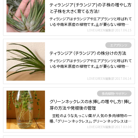
ティランジア(チランジア)の子株の増やし方
と子株を大きく育てる方法！
ティランジアはチランジアやエアプランツと呼ばれて
いる中南米原産の植物です。土が要らない植物とし
て有名ですが、…
LOVEGREEN編集部
2017.06.15
エアプランツ
ティランジア（チランジア）の株分けの方法
ティランジアはチランジアやエアプランツと呼ばれて
いる中南米原産の植物です。土が要らない植物とし
て有名ですが、…
LOVEGREEN編集部
2017.06.14
多肉植物・サボテン
グリーンネックレスの水挿しの増やし方！挿し
芽の方法や発根後の管理
豆粒のような丸っこい葉が人気の多肉植物の一
種、「グリーンネックレス」。グリーンネックレスは水
挿…
LOVEGREEN編集部
2017.03.06