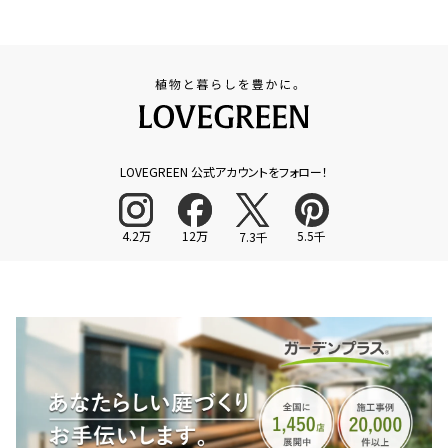
LOVEGREEN 公式アカウントをフォロー！
4.2万
12万
5.5千
7.3千