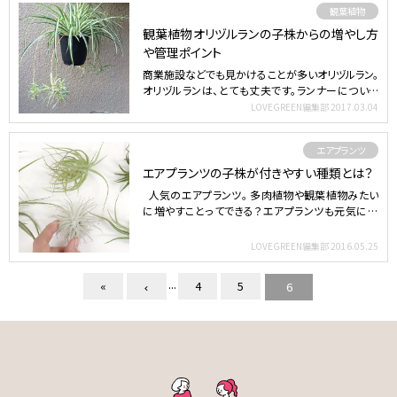
観葉植物
観葉植物オリヅルランの子株からの増やし方
や管理ポイント
商業施設などでも見かけることが多いオリヅルラン。
オリヅルランは、とても丈夫です。ランナーについた
子株での増や…
LOVEGREEN編集部
2017.03.04
エアプランツ
エアプランツの子株が付きやすい種類とは？
人気のエアプランツ。 多肉植物や観葉植物みたい
に増やすことってできる？エアプランツも元気に育
て…
LOVEGREEN編集部
2016.05.25
...
«
4
5
6