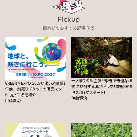
一ノ瀬ワタル主演！ 珍奇で奇怪な植
GREEN×EXPO 2027いよいよ開幕1
物に熱狂する異色ドラマ「変態植物
年前｜前売りチケットの販売スター
倶楽部」がスタート！
ト！見どころを紹介
伊藤賢治
伊藤賢治