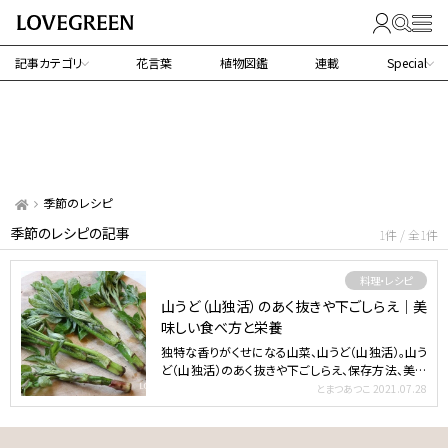
記事カテゴリ
花言葉
植物図鑑
連載
Special
季節のレシピ
季節のレシピの記事
1件 / 全1件
料理・レシピ
山うど（山独活）のあく抜きや下ごしらえ｜美
味しい食べ方と栄養
独特な香りがくせになる山菜、山うど（山独活）。山う
ど（山独活）のあく抜きや下ごしらえ、保存方法、美味
しい食べ…
とまつあつこ
2021.07.28