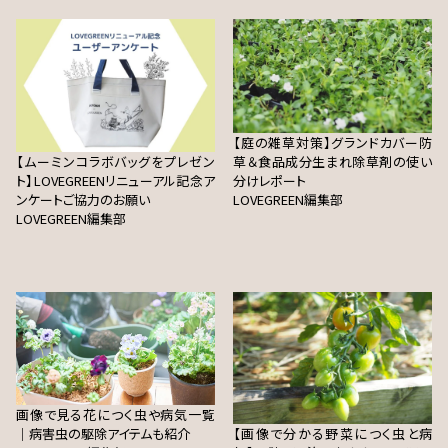
【庭の雑草対策】グランドカバー防
【ムーミンコラボバッグをプレゼン
草＆食品成分生まれ除草剤の使い
ト】LOVEGREENリニューアル記念ア
分けレポート
ンケートご協力のお願い
LOVEGREEN編集部
LOVEGREEN編集部
画像で見る花につく虫や病気一覧
｜病害虫の駆除アイテムも紹介
【画像で分かる野菜につく虫と病