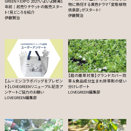
GREEN×EXPO 2027いよいよ開幕1
物に熱狂する異色ドラマ「変態植物
年前｜前売りチケットの販売スター
倶楽部」がスタート！
ト！見どころを紹介
伊藤賢治
伊藤賢治
【庭の雑草対策】グランドカバー防
【ムーミンコラボバッグをプレゼン
草＆食品成分生まれ除草剤の使い
ト】LOVEGREENリニューアル記念ア
分けレポート
ンケートご協力のお願い
LOVEGREEN編集部
LOVEGREEN編集部