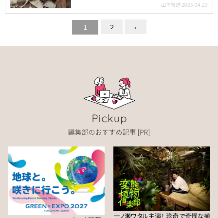
ジャーナリスト／…
山下智道
2025.04.23
2
1
一ノ瀬ワタル主演！ 珍奇で奇怪な植