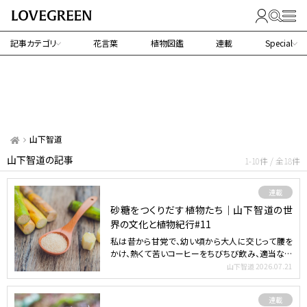
記事カテゴリ
花言葉
植物図鑑
連載
Special
山下智道
山下智道の記事
1-10件 / 全18件
連載
砂糖をつくりだす植物たち｜山下智道の世
界の文化と植物紀行#11
私は昔から甘党で、幼い頃から大人に交じって腰を
かけ、熱くて苦いコーヒーをちびちび飲み、適当なお
菓子をほおばる…
山下智道
2026.07.21
連載