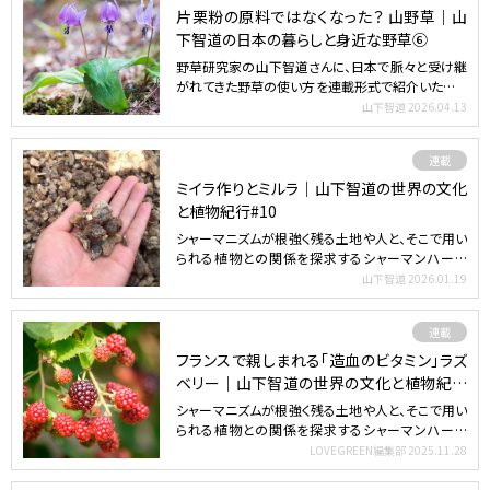
片栗粉の原料ではなくなった？ 山野草｜山
下智道の日本の暮らしと身近な野草⑥
野草研究家の山下智道さんに、日本で脈々と受け継
がれてきた野草の使い方を連載形式で紹介いただき
ます。身近に見か…
山下智道
2026.04.13
連載
ミイラ作りとミルラ｜山下智道の世界の文化
と植物紀行#10
シャーマニズムが根強く残る土地や人と、そこで用い
られる植物との関係を探求するシャーマンハーブ
ジャーナリスト／…
山下智道
2026.01.19
連載
フランスで親しまれる「造血のビタミン」ラズ
ベリー｜山下智道の世界の文化と植物紀行
#9
シャーマニズムが根強く残る土地や人と、そこで用い
られる植物との関係を探求するシャーマンハーブ
ジャーナリスト／…
LOVEGREEN編集部
2025.11.28