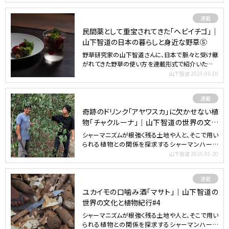
連載
民間薬として重宝されてきた「ヘビイチゴ」｜
山下智道の日本の暮らしと身近な野草⑤
野草研究家の山下智道さんに、日本で脈々と受け継
がれてきた野草の使い方を連載形式で紹介いただき
ます。身近に見か…
山下智道
2025.06.10
連載
奇跡のドリンク「アヤワスカ」に欠かせない植
物「チャクルーナ」｜山下智道の世界の文化
と植物紀行#5
シャーマニズムが根強く残る土地や人と、そこで用い
られる植物との関係を探求するシャーマンハーブ
ジャーナリスト／…
山下智道
2025.05.20
連載
ユカイモの口噛み酒「マサト」｜山下智道の
世界の文化と植物紀行#4
シャーマニズムが根強く残る土地や人と、そこで用い
られる植物との関係を探求するシャーマンハーブ