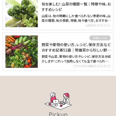
旬を楽しむ！ 山菜の種類一覧｜特徴や味、お
すすめレシピ
山菜は、旬の時期にしか食べられない季節の味。山
菜の種類、旬の季節、特徴、味や食べ方、おすすめレ
シピを紹介しま…
山田智美
2025.03.11
料理・レシピ
野菜や果物の使い方、レシピ、保存方法など
おすすめ記事51選｜常備菜から珍しい野菜
まで
野菜や山菜、果物の使い方やレシピ、保存方法を紹
介します！これって加熱しなくても生で食べられる？
どう調理したら…
LOVEGREEN編集部
2024.08.20