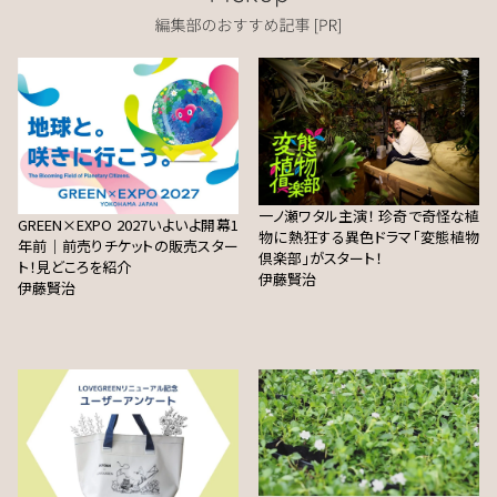
一ノ瀬ワタル主演！ 珍奇で奇怪な植
GREEN×EXPO 2027いよいよ開幕1
物に熱狂する異色ドラマ「変態植物
年前｜前売りチケットの販売スター
倶楽部」がスタート！
ト！見どころを紹介
伊藤賢治
伊藤賢治