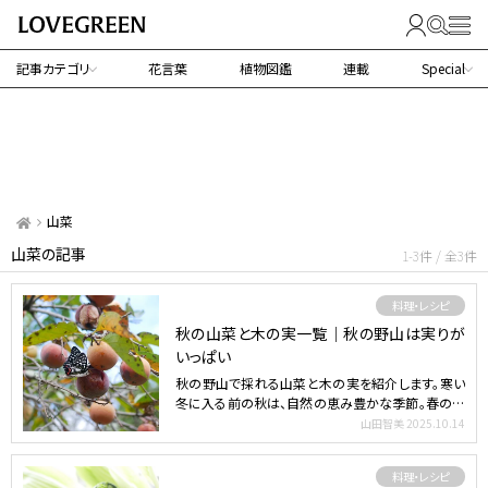
記事カテゴリ
花言葉
植物図鑑
連載
Special
山菜
山菜の記事
1-3件 / 全3件
料理・レシピ
秋の山菜と木の実一覧｜秋の野山は実りが
いっぱい
秋の野山で採れる山菜と木の実を紹介します。寒い
冬に入る前の秋は、自然の恵み豊かな季節。春の芽
吹いたばかりの山…
山田智美
2025.10.14
料理・レシピ