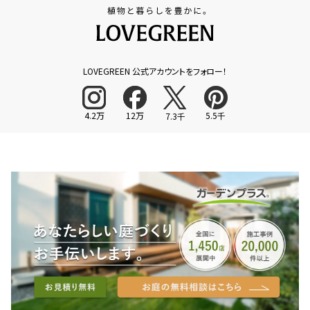
LOVEGREEN 公式アカウントをフォロー！
4.2万
12万
5.5千
7.3千