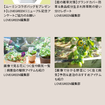
【庭の雑草対策】グランドカバー防
【ムーミンコラボバッグをプレゼン
草＆食品成分生まれ除草剤の使い
ト】LOVEGREENリニューアル記念ア
分けレポート
ンケートご協力のお願い
LOVEGREEN編集部
LOVEGREEN編集部
画像で見る花につく虫や病気一覧
｜病害虫の駆除アイテムも紹介
【画像で分かる野菜につく虫と病
LOVEGREEN編集部
気】予防＆退治のおすすめアイテム
も紹介
LOVEGREEN編集部