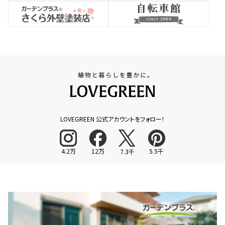
LOVEGREEN 公式アカウントをフォロー！
4.2万
12万
5.5千
7.3千