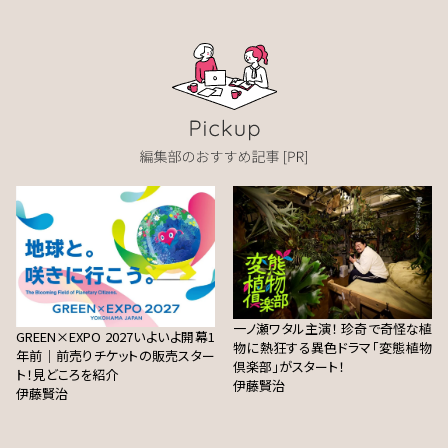
一ノ瀬ワタル主演！ 珍奇で奇怪な植
GREEN×EXPO 2027いよいよ開幕1
物に熱狂する異色ドラマ「変態植物
年前｜前売りチケットの販売スター
倶楽部」がスタート！
ト！見どころを紹介
伊藤賢治
伊藤賢治