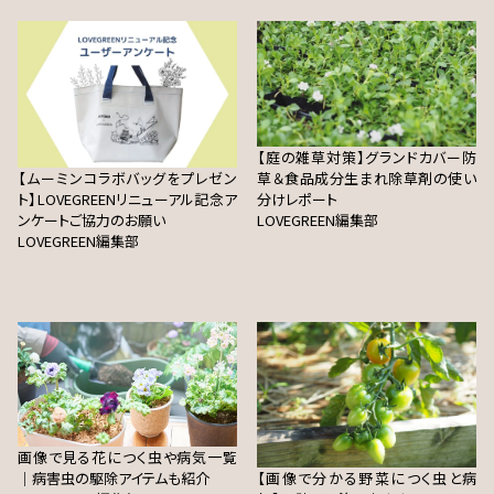
【庭の雑草対策】グランドカバー防
【ムーミンコラボバッグをプレゼン
草＆食品成分生まれ除草剤の使い
ト】LOVEGREENリニューアル記念ア
分けレポート
ンケートご協力のお願い
LOVEGREEN編集部
LOVEGREEN編集部
画像で見る花につく虫や病気一覧
｜病害虫の駆除アイテムも紹介
【画像で分かる野菜につく虫と病