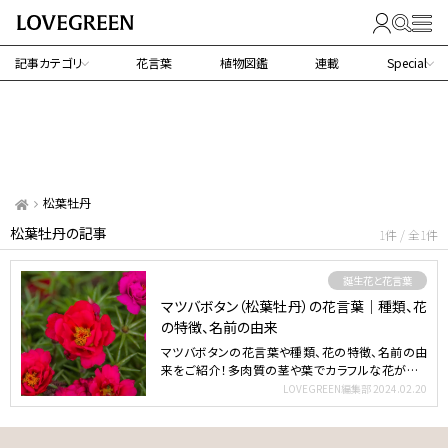
記事カテゴリ
花言葉
植物図鑑
連載
Special
松葉牡丹
松葉牡丹の記事
1件 / 全1件
誕生花と花言葉
マツバボタン（松葉牡丹）の花言葉｜種類、花
の特徴、名前の由来
マツバボタンの花言葉や種類、花の特徴、名前の由
来をご紹介！多肉質の茎や葉でカラフルな花が咲く
マツバボタンは、…
LOVEGREEN編集部
2024.02.20