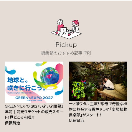
一ノ瀬ワタル主演！ 珍奇で奇怪な植
GREEN×EXPO 2027いよいよ開幕1
物に熱狂する異色ドラマ「変態植物
年前｜前売りチケットの販売スター
倶楽部」がスタート！
ト！見どころを紹介
伊藤賢治
伊藤賢治