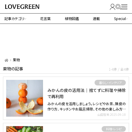
記事カテゴリ
花言葉
植物図鑑
連載
Special
果物
果物の記事
1-4件 / 全4件
暮らし・インテリア
みかんの皮の活用法｜捨てずに料理や掃除
で再利用
みかんの皮を活用しましょう。レシピやお茶、陳皮の
作り方、キッチンやお風呂掃除、その他の楽しみ方ま
で紹介します…
山田智美
2025.09.18
料理・レシピ