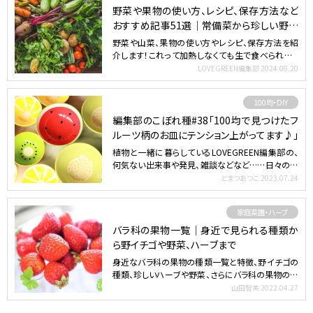
野菜や果物の使い方、レシピ、保存方法など
おすすめ記事51選｜常備菜から珍しい野菜
まで
野菜や山菜、果物の使い方やレシピ、保存方法を紹
介します！これって加熱しなくても生で食べられる？
どう調理したら…
LOVEGREEN編集部
2024.08.20
100均・DIY
編集部のこぼれ種#38「100均で見つけたフ
ルーツ柄のお皿にテンション上がってます♪」
植物と一緒に暮らしているLOVEGREEN編集部の、
何気ない出来事や発見、雑談などなど……日々の一
部をふらっ…
とまつあつこ
2023.07.24
家庭菜園・ハーブ
バラ科の果物一覧｜身近で見られる種類か
ら野イチゴや野菜、ハーブまで
身近なバラ科の果物の種類一覧と特徴、野イチゴの
種類、珍しいハーブや野菜、さらにバラ科の果物の花
まで、詳しく紹…
山田智美
2022.04.27