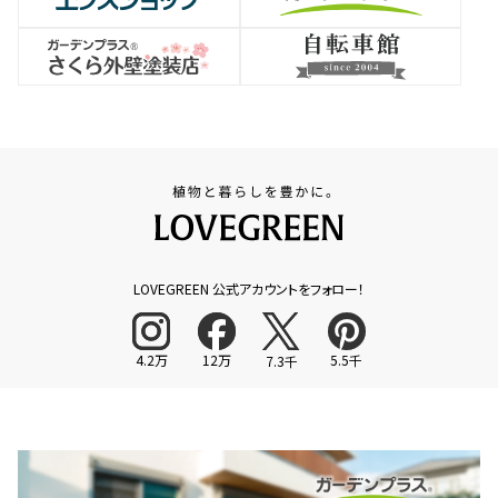
LOVEGREEN 公式アカウントをフォロー！
4.2万
12万
5.5千
7.3千