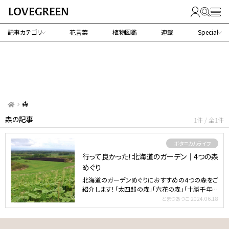
記事カテゴリ
花言葉
植物図鑑
連載
Special
森
森の記事
1件 / 全1件
ボタニカルライフ
行って良かった！北海道のガーデン｜4つの森
めぐり
北海道のガーデンめぐりにおすすめの4つの森をご
紹介します！「太四郎の森」「六花の森」「十勝千年の
森」「大雪 …
とまつあつこ
2024.06.18