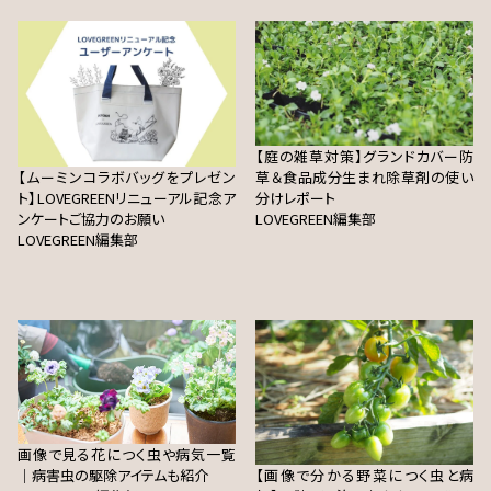
【庭の雑草対策】グランドカバー防
【ムーミンコラボバッグをプレゼン
草＆食品成分生まれ除草剤の使い
ト】LOVEGREENリニューアル記念ア
分けレポート
ンケートご協力のお願い
LOVEGREEN編集部
LOVEGREEN編集部
画像で見る花につく虫や病気一覧
｜病害虫の駆除アイテムも紹介
【画像で分かる野菜につく虫と病