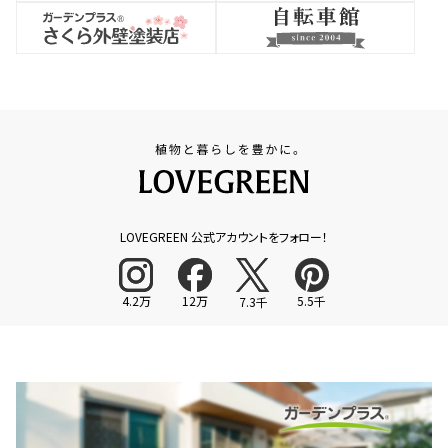
LOVEGREEN 公式アカウントをフォロー！
4.2万
12万
5.5千
7.3千