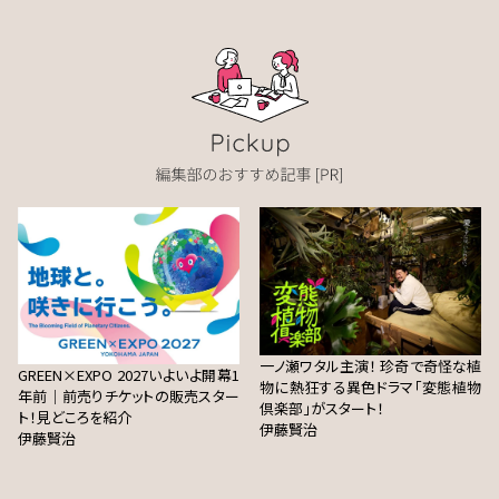
一ノ瀬ワタル主演！ 珍奇で奇怪な植
GREEN×EXPO 2027いよいよ開幕1
物に熱狂する異色ドラマ「変態植物
年前｜前売りチケットの販売スター
倶楽部」がスタート！
ト！見どころを紹介
伊藤賢治
伊藤賢治