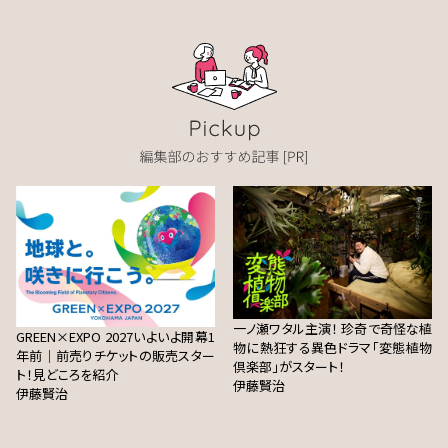
一ノ瀬ワタル主演！ 珍奇で奇怪な植
GREEN×EXPO 2027いよいよ開幕1
物に熱狂する異色ドラマ「変態植物
年前｜前売りチケットの販売スター
倶楽部」がスタート！
ト！見どころを紹介
伊藤賢治
伊藤賢治