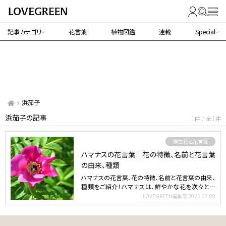
記事カテゴリ
花言葉
植物図鑑
連載
Special
浜茄子
浜茄子の記事
1件 / 全1件
誕生花と花言葉
ハマナスの花言葉｜花の特徴、名前と花言葉
の由来、種類
ハマナスの花言葉、花の特徴、名前と花言葉の由来、
種類をご紹介！ハマナスは、鮮やかな花を次々と咲
かせる日本原産…
LOVEGREEN編集部
2025.07.09