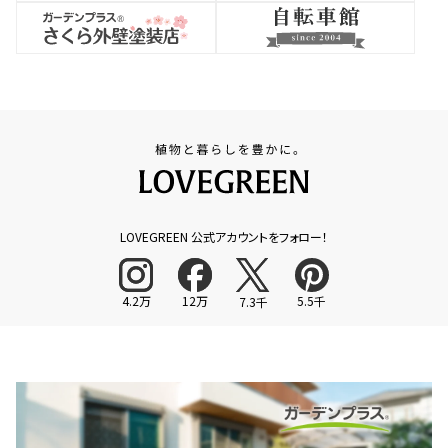
LOVEGREEN 公式アカウントをフォロー！
4.2万
12万
5.5千
7.3千