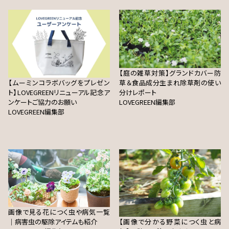
【庭の雑草対策】グランドカバー防
【ムーミンコラボバッグをプレゼン
草＆食品成分生まれ除草剤の使い
ト】LOVEGREENリニューアル記念ア
分けレポート
ンケートご協力のお願い
LOVEGREEN編集部
LOVEGREEN編集部
画像で見る花につく虫や病気一覧
｜病害虫の駆除アイテムも紹介
【画像で分かる野菜につく虫と病