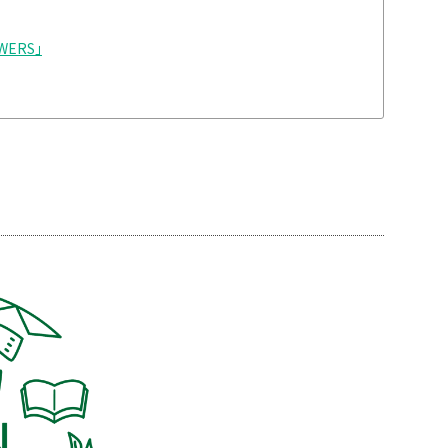
WERS」