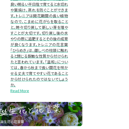
良い明るい半日陰で育てると水切れ
や葉焼け、蒸れを防ぐことができま
す。トレニアは開花期間の長い植物
なので、こまめに花がらを取ること
と、時々切り戻して新しい芽を増や
すことが大切です。切り戻し後の水
やりの際に追肥するとその後の成育
が良くなります。トレニアの花言葉
「ひらめき」は、雌しべの柱頭に触れ
ると閉じる鋭敏な性質から付けられ
たと言われています。「温和」につい
ては、春から秋まで長い間花を咲か
せる丈夫で育てやすい花であること
から付けられたのではないでしょう
か。
Read More