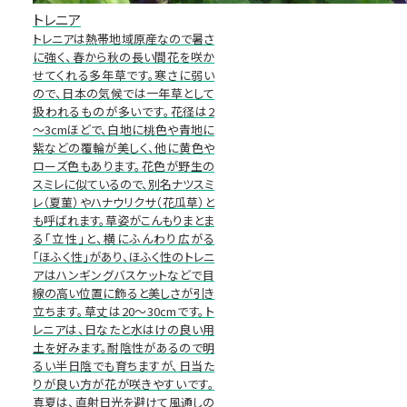
トレニア
トレニアは熱帯地域原産なので暑さ
に強く、春から秋の長い間花を咲か
せてくれる多年草です。寒さに弱い
ので、日本の気候では一年草として
扱われるものが多いです。花径は2
～3cmほどで、白地に桃色や青地に
紫などの覆輪が美しく、他に黄色や
ローズ色もあります。花色が野生の
スミレに似ているので、別名ナツスミ
レ（夏菫）やハナウリクサ（花瓜草）と
も呼ばれます。草姿がこんもりまとま
る「立性」と、横にふんわり広がる
「ほふく性」があり、ほふく性のトレニ
アはハンギングバスケットなどで目
線の高い位置に飾ると美しさが引き
立ちます。草丈は20～30cmです。ト
レニアは、日なたと水はけの良い用
土を好みます。耐陰性があるので明
るい半日陰でも育ちますが、日当た
りが良い方が花が咲きやすいです。
真夏は、直射日光を避けて風通しの