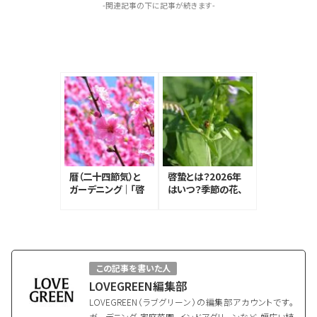
-関連記事の下に記事が続きます-
暦（二十四節気）と
啓蟄とは？2026年
ガーデニング｜「啓
はいつ？季節の花、
蟄」虫たちが動きは
食べ物、言葉｜暦
じめます
（二十四節気）のあ
る生活
この記事を書いた人
LOVEGREEN編集部
LOVEGREEN（ラブグリーン）の編集部アカウントです。
ガーデニング、家庭菜園、インドアグリーンなど、幅広い植