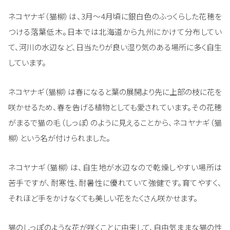
ネコヤナギ（猫柳）は、3月～4月頃に銀白色のふっくらした花穂を
つける落葉低木。日本では北海道から九州にかけて分布してい
て、河川の水辺など、日当たりが良い湿り気のある場所に多く自生
しています。
ネコヤナギ（猫柳）は春になると葉の展開より先に上部の枝に花を
咲かせるため、春を告げる植物としても愛されています。その花穂
がまるで猫の毛（しっぽ）のように見えることから、ネコヤナギ（猫
柳）という名が付けられました。
ネコヤナギ（猫柳）は、自生地が水辺なので乾燥しやすい場所は
苦手ですが、耐寒性、耐暑性に優れていて強健です。育てやすく、
それほど手をかけなくても美しい花をたくさん咲かせます。
猫のしっぽのような花が咲くことに由来して、自由気ままな猫の性