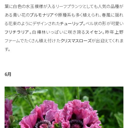
葉に白色の水玉模様が入るリーフプランツとしても人気の品種が
ある青い花の
プルモナリア
や原種系も多く植えられ、春風に揺れ
る花束のようにデザインされた
チューリップ
。ベル状の形が可愛い
フリチラリア
。白樺林いっぱいに咲き誇る
スイセン
。昨年上野
ファームでたくさん植え付けた
クリスマスローズ
が出迎えてくれま
す。
6月