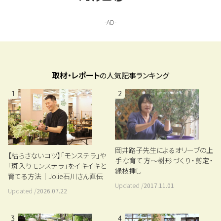
取材・レポート
の人気記事ランキング
1
2
岡井路子先生によるオリーブの上
【枯らさないコツ】「モンステラ」や
手な育て方～樹形づくり・剪定・
「斑入りモンステラ」をイキイキと
緑枝挿し
育てる方法｜Jolie石川さん直伝
Updated /
2017.11.01
Updated /
2026.07.22
3
4