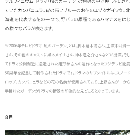
デルフィニウム
。ドラマ「風のガーデン」の物語の中で押し花にされ
ていた
カンパニュラ
。背の高いブルーのお花の
エゾクガイソウ
。北
海道を代表する花の一つで、野バラの原種である
ハマナス
をはじ
め様々な
バラ
が咲きます。
※2006年テレビドラマ「風のガーデン」とは、脚本倉本聰さん、主演中井貴一
さん、その他のキャストに黒木メイサさん、神木隆之介さんなどが出演。そし
てドラマ公開間近に急逝された緒形拳さんの遺作となったフジテレビ開局
50周年を記念して制作されたドラマです。ドラマのサブタイトルは、スノード
ロップ、カンパニュラなどの花の名前が使用されており、上野さんが一から
手掛けたガーデンがドラマの情景の印象的な見どころとなっています。
８月