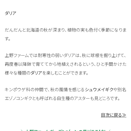
ダリア
だんだんと北海道の秋が深まり、植物の実も色付く季節になりま
す。
上野ファームでは耐寒性の弱いダリアは、秋に球根を掘り上げて、
再度春以降鉢で育ててから地植えされるという、ひと手間かけた
様々な種類の
ダリア
を楽しむことができます。
キンポウゲ科の仲間で、秋の風情を感じる
シュウメイギク
や別名
エゾノコンギクとも呼ばれる自生種のアスターも見どころです。
目次に戻る≫