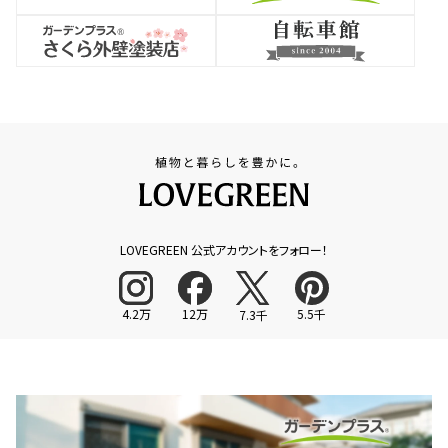
LOVEGREEN 公式アカウントをフォロー！
4.2万
12万
5.5千
7.3千