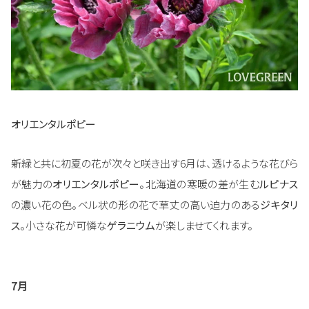
オリエンタルポピー
新緑と共に初夏の花が次々と咲き出す6月は、透けるような花びら
が魅力の
オリエンタルポピー
。北海道の寒暖の差が生む
ルピナス
の濃い花の色。ベル状の形の花で草丈の高い迫力のある
ジキタリ
ス
。小さな花が可憐な
ゲラニウム
が楽しませてくれます。
7月