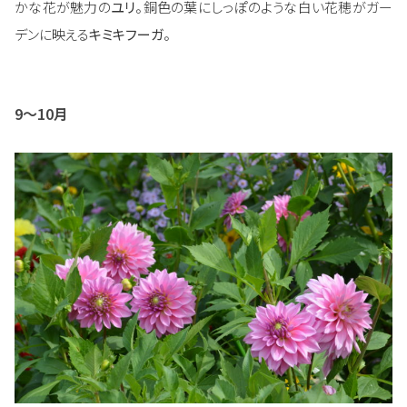
かな花が魅力の
ユリ
。銅色の葉にしっぽのような白い花穂がガー
デンに映える
キミキフーガ
。
9～10月