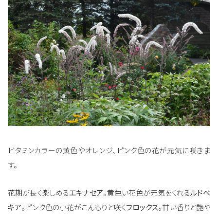
ビタミンカラーの黄色やオレンジ、ピンク色の花が元気に咲きま
す。
花期が長く楽しめる
エキナセア
。黄色い花色が元気をくれる
ルドベ
キア
。ピンク色の小花がこんもりと咲く
フロックス
。甘い香りと艶や