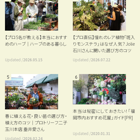
【プロ5名が教える】本当におすす
【プロ直伝】憧れのレア植物「斑入
めのハーブ｜ハーブのある暮らし
りモンステラ」はなぜ人気？Jolie
石川さんに聞いた選び方のコツ
Updated /
2026.05.15
Updated /
2026.07.22
5
6
本当は秘密にしておきたい！「福
春に植える花・良い苗の選び方・
岡市内おすすめ花屋」ガイド[PR]
植え方のコツ｜プロトリーフ二子
玉川本店 垂井愛さん
Updated /
2020.01.31
Updated /
2026.02.24