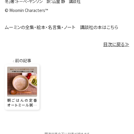
冬』著：トーベ・ヤンソン 訳：山室 静 講談社
© Moomin Characters™
ムーミンの全集・絵本・名言集・ノート 講談社の本はこちら
目次に戻る≫
前の記事
朝ごはんの定番
オートミール粥｜
勝手に”ムーミン谷
の料理”を作ってみ
た#9
-関連記事の下に記事が続きます-