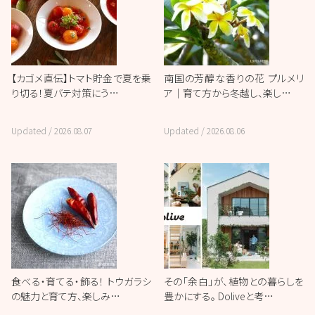
【カゴメ直伝】トマト貯金で夏を乗
南国の芳醇な香りの花 プルメリ
り切る！夏バテ対策にう…
ア｜育て方から冬越し、楽し…
Updated /
2026.08.07
Updated /
2026.08.06
食べる・育てる・飾る！ トウガラシ
その「余白」が、植物との暮らしを
の魅力と育て方、楽しみ…
豊かにする。 Doliveと考…