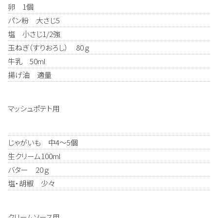
卵 1個
パン粉 大さじ5
塩 小さじ1/2強
玉ねぎ（すりおろし） 80ｇ
牛乳 50ml
揚げ油 適量
マッシュポテト用
じゃがいも 中4～5個
生クリーム100ml
バター 20ｇ
塩・胡椒 少々
クリームソース用