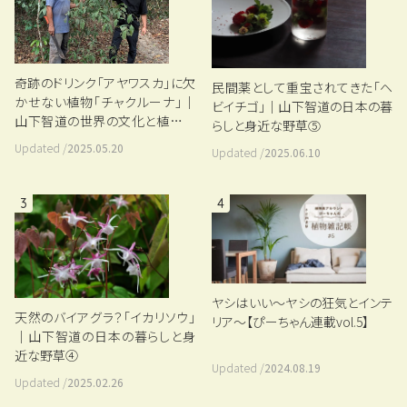
奇跡のドリンク「アヤワスカ」に欠
民間薬として重宝されてきた「ヘ
かせない植物「チャクルーナ」｜
ビイチゴ」｜山下智道の日本の暮
山下智道の世界の文化と植物紀
らしと身近な野草⑤
行#5
Updated /
2025.05.20
Updated /
2025.06.10
3
4
ヤシはいい〜ヤシの狂気とインテ
天然のバイアグラ？「イカリソウ」
リア〜【ぴーちゃん連載vol.5】
｜山下智道の日本の暮らしと身
近な野草④
Updated /
2024.08.19
Updated /
2025.02.26