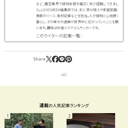
など、園芸業界で植物全般を幅広く学び経験してきまし
た。LOVEGREEN編集部では、主に寄せ植えや家庭菜園、
季節のリース、取材記事などを担当。人が植物と心地良く
暮らし、その幸せの連鎖が世界中に広がっていくことを願
います。趣味は料理とママさんサッカーです。
このライターの記事一覧
Share
連載
の人気記事ランキング
1
2