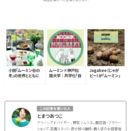
小説『ムーミン谷の
ムーミン×神戸松
Jagabee（じゃが
冬』の世界とともに
蔭大学｜共学化「自
ビー）が「ムーミン」
味わうTea party
分が自分らしく生き
と取り組む環境活動
と庭園オリエンテー
ること」を受け入れ
とSDGs
ション@ホテル椿山
合う大学
荘東京
この記事を書いた人
とまつあつこ
グリーンアドバイザー、野菜ソムリエ。園芸店・フラワー
ショップ、菜園スタッフ、寄せ植え講師、個人邸のお庭管理