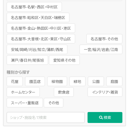
名古屋市-名駅・西区・中村区
名古屋市-昭和区・天白区・瑞穂区
名古屋市-金山・熱田区・中川区・港区
名古屋市-大曽根・北区・東区・守山区
名古屋市-その他
安城/岡崎/刈谷/知立/蒲郡/西尾
一宮/稲沢/岩倉/江南
瀬戸/春日井/尾張旭
愛知県その他
種別から探す
花屋
園芸店
植物園
緑地
公園
庭園
ホームセンター
飲食店
インテリア・雑貨
スーパー・量販店
その他
検索