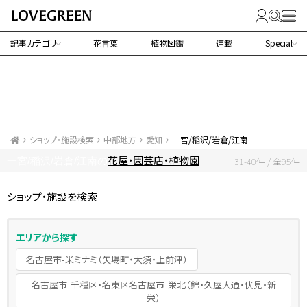
記事カテゴリ
花言葉
植物図鑑
連載
Special
ショップ・施設検索
中部地方
愛知
一宮/稲沢/岩倉/江南
花屋・園芸店・植物園
一宮/稲沢/岩倉/江南の
31-40件 / 全95件
ショップ・施設を検索
エリアから探す
名古屋市-栄ミナミ（矢場町・大須・上前津）
名古屋市-千種区・名東区名古屋市-栄北（錦・久屋大通・伏見・新
栄）