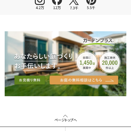
4.2万
12万
5.5千
7.3千
ページトップへ