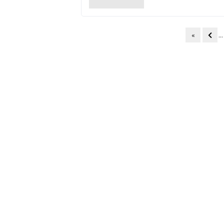
«
...