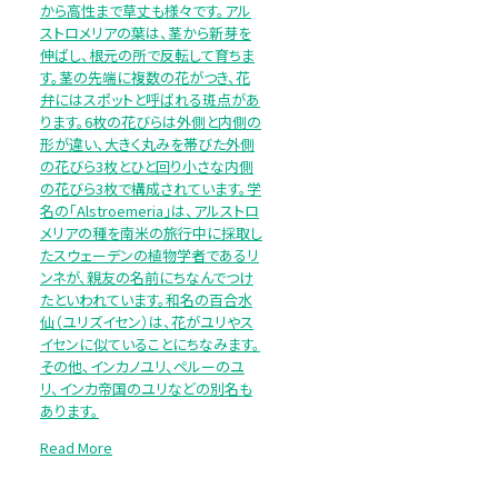
から高性まで草丈も様々です。アル
ストロメリアの葉は、茎から新芽を
伸ばし、根元の所で反転して育ちま
す。茎の先端に複数の花がつき、花
弁にはスポットと呼ばれる斑点があ
ります。6枚の花びらは外側と内側の
形が違い、大きく丸みを帯びた外側
の花びら3枚とひと回り小さな内側
の花びら3枚で構成されています。学
名の「Alstroemeria」は、アルストロ
メリアの種を南米の旅行中に採取し
たスウェーデンの植物学者であるリ
ンネが、親友の名前にちなんでつけ
たといわれています。和名の百合水
仙（ユリズイセン）は、花がユリやス
イセンに似ていることにちなみます。
その他、インカノユリ、ペルーのユ
リ、インカ帝国のユリなどの別名も
あります。
Read More