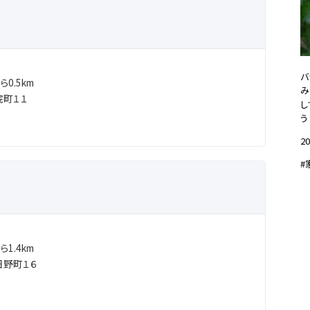
バ
0.5km
み
院町１１
し
う
20
#
1.4km
日野町１６