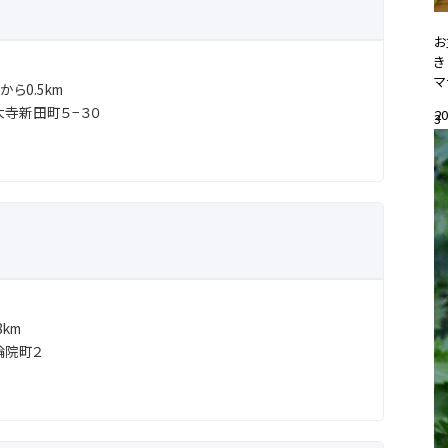
お
き
マ
ら0.5km
寺新田町５−３０
20
3
#
km
輪院町２