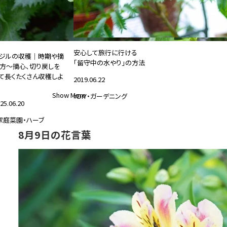
安心して旅行に行ける
ジルの収穫｜時期や摘
「留守中の水やり」の方法
方～摘心、切り戻しを
て長くたくさん収穫しよ
2019.06.22
Show More
#DIY・ガーデニング
25.06.20
家庭菜園・ハーブ
8月9日の花言葉