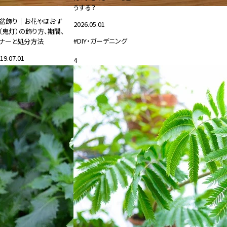
うする？
盆飾り｜お花やほおず
2026.05.01
（鬼灯）の飾り方、期間、
#DIY・ガーデニング
ナーと処分方法
19.07.01
4
花と暮らす