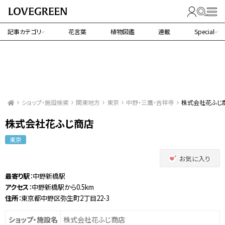
記事カテゴリ
花言葉
植物図鑑
連載
Special
ショップ・施設検索
関東地方
東京
中野・三鷹・吉祥寺
株式会社花ふじ
株式会社花ふじ商店
東京
お気に入り
最寄り駅
：中野新橋駅
アクセス
：中野新橋駅から0.5km
住所
：東京都中野区弥生町2丁目22-3
ショップ・施設名
株式会社花ふじ商店