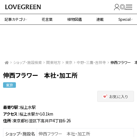
記事カテゴリ
花言葉
植物図鑑
連載
Special
ショップ・施設検索
関東地方
東京
中野・三鷹・吉祥寺
伸西フラワー 
伸西フラワー 本社・加工所
東京
お気に入り
最寄り駅
：桜上水駅
アクセス
：桜上水駅から0.1km
住所
：東京都杉並区下高井戸4丁目6-26
ショップ・施設名
伸西フラワー 本社・加工所