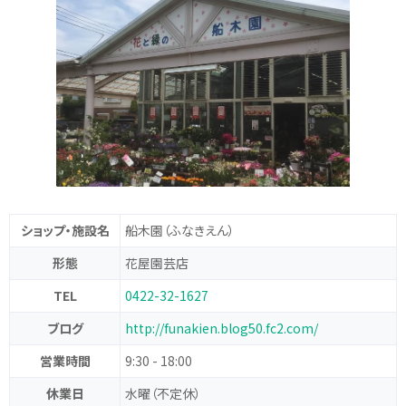
ショップ・施設名
船木園
（ふなきえん）
形態
花屋
園芸店
TEL
0422-32-1627
ブログ
http://funakien.blog50.fc2.com/
営業時間
9:30 - 18:00
休業日
水曜（不定休）