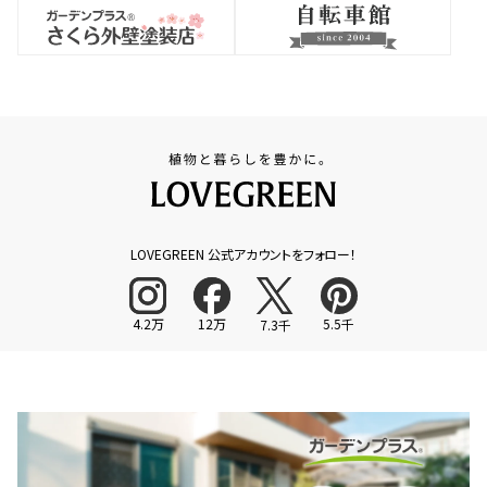
LOVEGREEN 公式アカウントをフォロー！
4.2万
12万
5.5千
7.3千