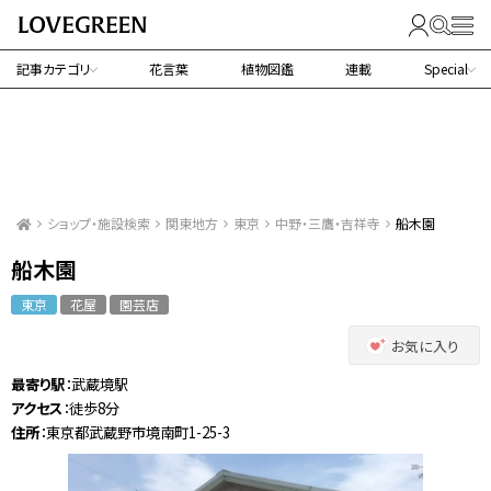
記事カテゴリ
花言葉
植物図鑑
連載
Special
ショップ・施設検索
関東地方
東京
中野・三鷹・吉祥寺
船木園
船木園
東京
花屋
園芸店
お気に入り
最寄り駅
：武蔵境駅
アクセス
：徒歩8分
住所
：東京都武蔵野市境南町1-25-3