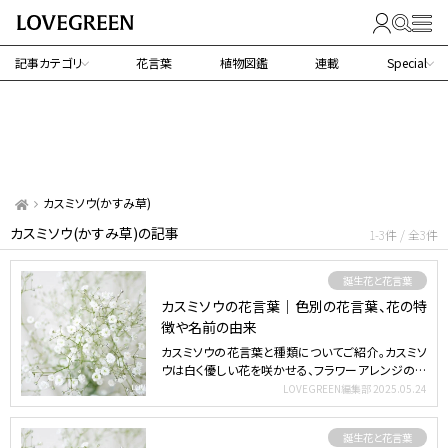
記事カテゴリ
花言葉
植物図鑑
連載
Special
カスミソウ(かすみ草)
カスミソウ(かすみ草)の記事
1-3件 / 全3件
誕生花と花言葉
カスミソウの花言葉｜色別の花言葉、花の特
徴や名前の由来
カスミソウの花言葉と種類についてご紹介。カスミソ
ウは白く優しい花を咲かせる、フラワーアレンジの名
脇役。 目次…
LOVEGREEN編集部
2025.05.24
誕生花と花言葉