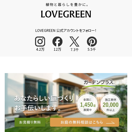
LOVEGREEN 公式アカウントをフォロー！
4.2万
12万
5.5千
7.3千