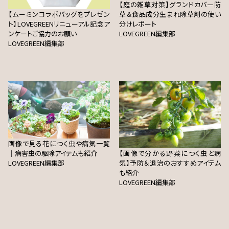
【庭の雑草対策】グランドカバー防
【ムーミンコラボバッグをプレゼン
草＆食品成分生まれ除草剤の使い
ト】LOVEGREENリニューアル記念ア
分けレポート
ンケートご協力のお願い
LOVEGREEN編集部
LOVEGREEN編集部
画像で見る花につく虫や病気一覧
｜病害虫の駆除アイテムも紹介
【画像で分かる野菜につく虫と病
LOVEGREEN編集部
気】予防＆退治のおすすめアイテム
も紹介
LOVEGREEN編集部