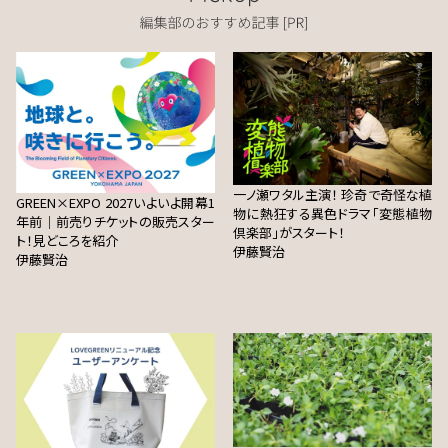
一ノ瀬ワタル主演！ 珍奇で奇怪な植
GREEN×EXPO 2027いよいよ開幕1
物に熱狂する異色ドラマ「変態植物
年前｜前売りチケットの販売スター
倶楽部」がスタート！
ト！見どころを紹介
伊藤賢治
伊藤賢治