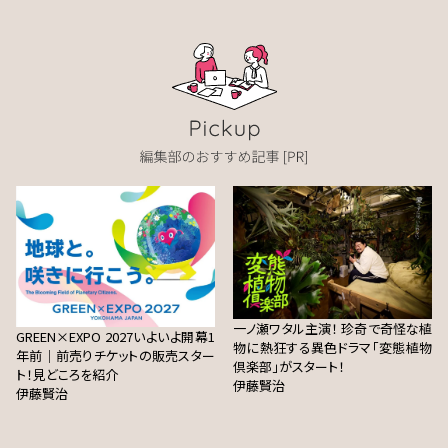
一ノ瀬ワタル主演！ 珍奇で奇怪な植
GREEN×EXPO 2027いよいよ開幕1
物に熱狂する異色ドラマ「変態植物
年前｜前売りチケットの販売スター
倶楽部」がスタート！
ト！見どころを紹介
伊藤賢治
伊藤賢治