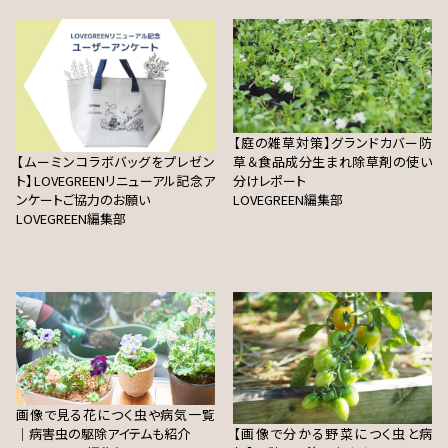
【庭の雑草対策】グランドカバー防
【ムーミンコラボバッグをプレゼン
草＆食品成分生まれ除草剤の使い
ト】LOVEGREENリニューアル記念ア
分けレポート
ンケートご協力のお願い
LOVEGREEN編集部
LOVEGREEN編集部
画像で見る花につく虫や病気一覧
｜病害虫の駆除アイテムも紹介
【画像で分かる野菜につく虫と病