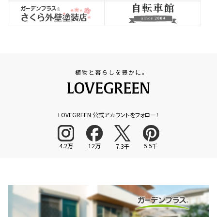
LOVEGREEN 公式アカウントをフォロー！
4.2万
12万
5.5千
7.3千