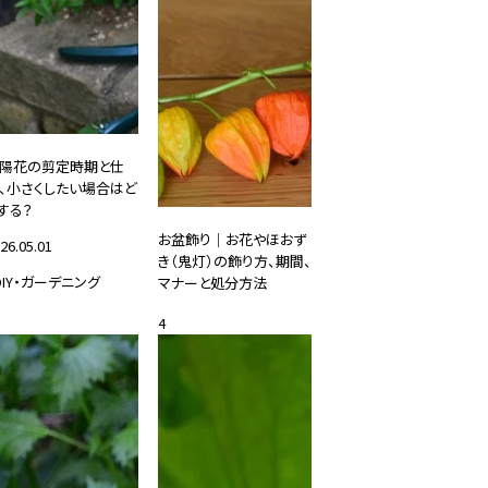
陽花の剪定時期と仕
、小さくしたい場合はど
する？
お盆飾り｜お花やほおず
26.05.01
き（鬼灯）の飾り方、期間、
DIY・ガーデニング
マナーと処分方法
2019.07.01
4
#花と暮らす