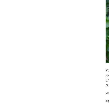
バ
み
し
う
20
#