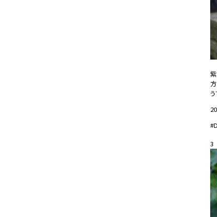
紫
方
う
20
#
3