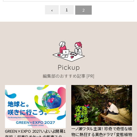
1
2
一ノ瀬ワタル主演！ 珍奇で奇怪な植
GREEN×EXPO 2027いよいよ開幕1
物に熱狂する異色ドラマ「変態植物
年前｜前売りチケットの販売スター