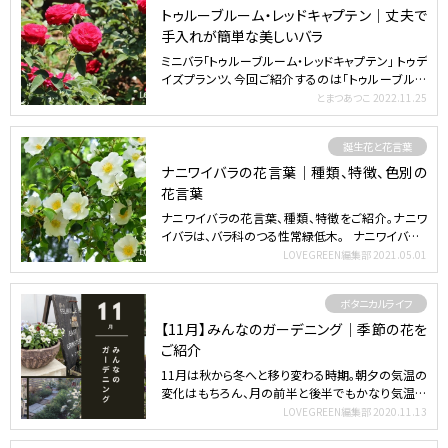
トゥルーブルーム・レッドキャプテン｜丈夫で
手入れが簡単な美しいバラ
ミニバラ「トゥルーブルーム・レッドキャプテン」 トゥデ
イズプランツ、今回ご紹介するのは「トゥルーブルー
ム・レ…
とまつあつこ
2022.11.25
誕生花と花言葉
ナニワイバラの花言葉｜種類、特徴、色別の
花言葉
ナニワイバラの花言葉、種類、特徴をご紹介。ナニワ
イバラは、バラ科のつる性常緑低木。 ナニワイバ…
LOVEGREEN編集部
2021.05.01
ボタニカルライフ
【11月】みんなのガーデニング｜季節の花を
ご紹介
11月は秋から冬へと移り変わる時期。朝夕の気温の
変化はもちろん、月の前半と後半でもかなり気温が
変わってくる時…
LOVEGREEN編集部
2020.11.13