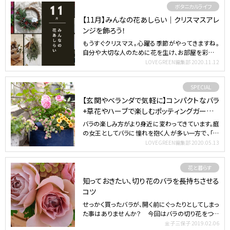
ボタニカルライフ
【11月】みんなの花あしらい｜クリスマスアレ
ンジを飾ろう！
もうすぐクリスマス。心躍る季節がやってきますね。
自分や大切な人のために花を生け、お部屋を彩って
みるのはいか…
LOVEGREEN編集部
2020.11.12
SPECIAL
【玄関やベランダで気軽に】コンパクトなバラ
+草花やハーブで楽しむポッティングガーデン
[PR]
バラの楽しみ方がより身近に変わってきています。庭
の女王としてバラに憧れを抱く人が多い一方で、「育
てるのが難し…
LOVEGREEN編集部
2020.05.13
花と暮らす
知っておきたい、切り花のバラを長持ちさせる
コツ
せっかく買ったバラが、開く前にぐったりとしてしまっ
た事はありませんか？ 今回はバラの切り花をつぼ
みから満開ま…
金子三保子
2019.02.06