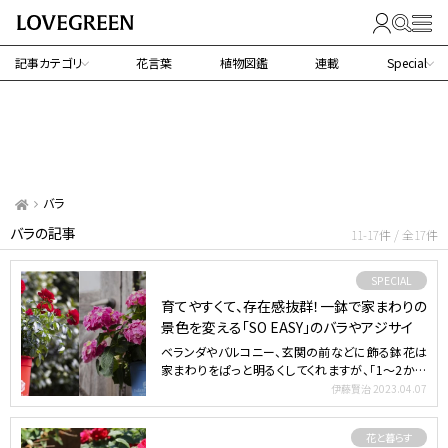
記事カテゴリ
花言葉
植物図鑑
連載
Special
バラ
バラの記事
11-17件 / 全17件
SPECIAL
育てやすくて、存在感抜群！一鉢で家まわりの
景色を変える「SO EASY」のバラやアジサイ
ベランダやバルコニー、玄関の前などに飾る鉢花は
家まわりをぱっと明るくしてくれますが、「1～2か月
で花が枯れて…
伊藤賢治
2023.04.07
花と暮らす