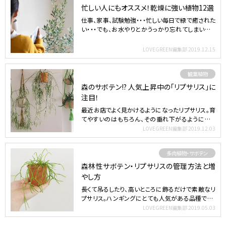
忙しい人にもオススメ！乾燥に強い植物12選
仕事、家事、試験勉強・・・忙しい毎日で緑で癒された
い・・・でも、お水やりとかうっかり忘れてしまいそう
だったり…
LOVEGREEN編集部
2019.12.15
観葉植物
森のサボテン!? 人気上昇中の「リプサリス」に
注目！
最近お店でよく見かけるようになったリプサリス。育
てやすいのはもちろん、その垂れ下がるようにして
育っていく独特…
LOVEGREEN編集部
2019.12.03
多肉植物・サボテン
森林性サボテン・リプサリスの管理方法と増
やし方
長くて吊るしたり、高いところに飾るだけで素敵なリ
プサリス。ハンギングにとても人気がある品種です。
リプサリスの…
LOVEGREEN編集部
2019.05.03