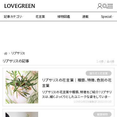
記事カテゴリ
花言葉
植物図鑑
連載
Special
リプサリス
リプサリスの記事
1-4件 / 全4件
誕生花と花言葉
リプサリスの花言葉｜種類、特徴、色別の花
言葉
リプサリスの花言葉や種類、特徴をご紹介！リプサリ
スは、細くぷっくりとしたユニークな姿をしています。
丈夫で育て…
LOVEGREEN編集部
2022.03.10
観葉植物