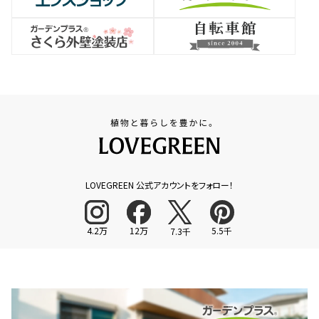
LOVEGREEN 公式アカウントをフォロー！
4.2万
12万
5.5千
7.3千