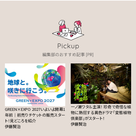
一ノ瀬ワタル主演！ 珍奇で奇怪な植
GREEN×EXPO 2027いよいよ開幕1
物に熱狂する異色ドラマ「変態植物
年前｜前売りチケットの販売スター
倶楽部」がスタート！
ト！見どころを紹介
伊藤賢治
伊藤賢治