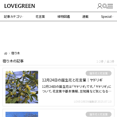
記事カテゴリ
花言葉
植物図鑑
連載
Special
宿り木
宿り木の記事
1-2件 / 全2件
誕生花と花言葉
12月24日の誕生花と花言葉｜ヤドリギ
12月24日の誕生花は「ヤドリギ」です。「ヤドリギ」に
ついて、花言葉や基本情報、豆知識など気になる情
報をご紹…
LOVEGREEN編集部
2025.07.13
誕生花と花言葉