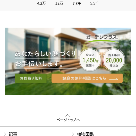
4.2万
12万
5.5千
7.3千
ページトップへ
記事
植物図鑑