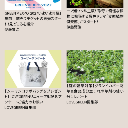
一ノ瀬ワタル主演！ 珍奇で奇怪な植
GREEN×EXPO 2027いよいよ開幕1
物に熱狂する異色ドラマ「変態植物
年前｜前売りチケットの販売スター
倶楽部」がスタート！
ト！見どころを紹介
伊藤賢治
伊藤賢治
【庭の雑草対策】グランドカバー防
【ムーミンコラボバッグをプレゼン
草＆食品成分生まれ除草剤の使い
ト】LOVEGREENリニューアル記念ア
分けレポート
ンケートご協力のお願い
LOVEGREEN編集部
LOVEGREEN編集部