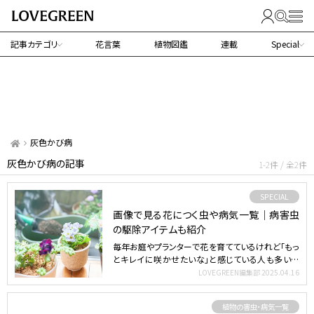
記事カテゴリ
花言葉
植物図鑑
連載
Special
灰色かび病
灰色かび病の記事
1-2件 / 全2件
SPECIAL
画像で見る花につく虫や病気一覧｜病害虫
の駆除アイテムも紹介
毎年お庭やプランターで花を育てているけれど「もっ
とキレイに咲かせたいな」と感じている人も多いの
では？花を美し…
LOVEGREEN編集部
2025.04.16
植物の害虫・病気一覧