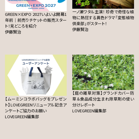
一ノ瀬ワタル主演！ 珍奇で奇怪な植
GREEN×EXPO 2027いよいよ開幕1
物に熱狂する異色ドラマ「変態植物
年前｜前売りチケットの販売スター
倶楽部」がスタート！
ト！見どころを紹介
伊藤賢治
伊藤賢治
【庭の雑草対策】グランドカバー防
【ムーミンコラボバッグをプレゼン
草＆食品成分生まれ除草剤の使い
ト】LOVEGREENリニューアル記念ア
分けレポート
ンケートご協力のお願い
LOVEGREEN編集部
LOVEGREEN編集部