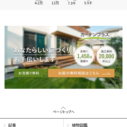
4.2万
12万
5.5千
7.3千
ページトップへ
記事
植物図鑑