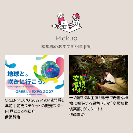
一ノ瀬ワタル主演！ 珍奇で奇怪な植
GREEN×EXPO 2027いよいよ開幕1
物に熱狂する異色ドラマ「変態植物
年前｜前売りチケットの販売スター
倶楽部」がスタート！
ト！見どころを紹介
伊藤賢治
伊藤賢治