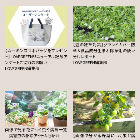
【庭の雑草対策】グランドカバー防
【ムーミンコラボバッグをプレゼン
草＆食品成分生まれ除草剤の使い
ト】LOVEGREENリニューアル記念ア
分けレポート
ンケートご協力のお願い
LOVEGREEN編集部
LOVEGREEN編集部
画像で見る花につく虫や病気一覧
｜病害虫の駆除アイテムも紹介
【画像で分かる野菜につく虫と病