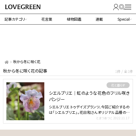
記事カテゴリ
花言葉
植物図鑑
連載
Special
秋から冬に咲く花
秋から冬に咲く花の記事
1件 / 全1件
花と暮らす
シエルブリエ｜虹のような花色のフリル咲き
パンジー
シエルブリエ トゥデイズプランツ、今回ご紹介するの
は「シエルブリエ」。花日和さんオリジナル品種のパ
ステルカラ…
とまつあつこ
2022.11.17