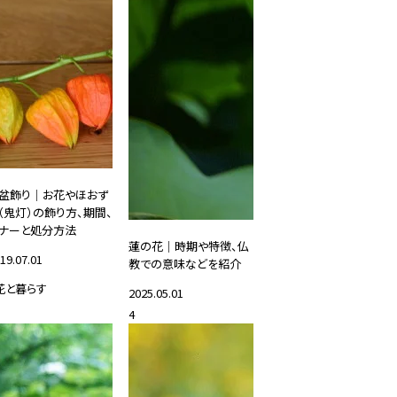
盆飾り｜お花やほおず
（鬼灯）の飾り方、期間、
ナーと処分方法
蓮の花｜時期や特徴、仏
19.07.01
教での意味などを紹介
花と暮らす
2025.05.01
4
#花と暮らす