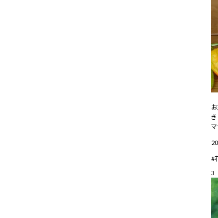
お
き
マ
20
#
3