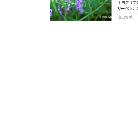
ナヨクサフ
リーベッチ
山田智美