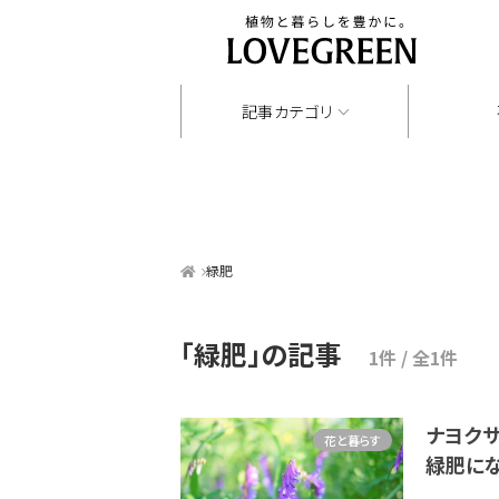
記事カテゴリ
緑肥
「緑肥」
の記事
1件 / 全1件
ナヨク
花と暮らす
緑肥に