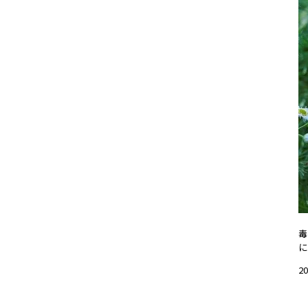
毒
に
20
#