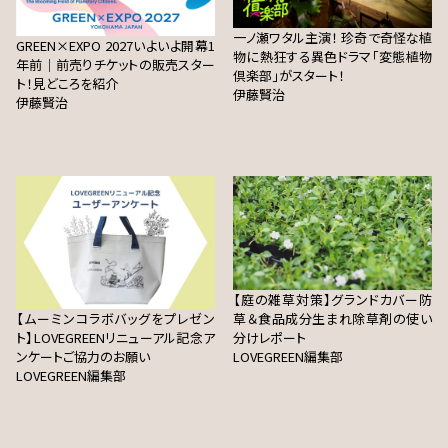
一ノ瀬ワタル主演！ 珍奇で奇怪な植
GREEN×EXPO 2027いよいよ開幕1
物に熱狂する異色ドラマ「変態植物
年前｜前売りチケットの販売スター
倶楽部」がスタート！
ト！見どころを紹介
伊藤賢治
伊藤賢治
【庭の雑草対策】グランドカバー防
【ムーミンコラボバッグをプレゼン
草＆食品成分生まれ除草剤の使い
ト】LOVEGREENリニューアル記念ア
分けレポート
ンケートご協力のお願い
LOVEGREEN編集部
LOVEGREEN編集部