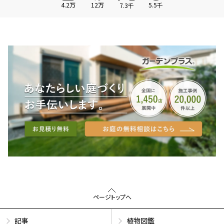
4.2万
12万
5.5千
7.3千
ページトップへ
記事
植物図鑑