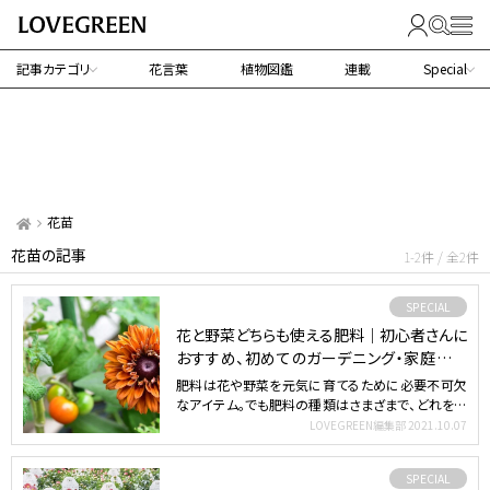
記事カテゴリ
花言葉
植物図鑑
連載
Special
花苗
花苗の記事
1-2件 / 全2件
SPECIAL
花と野菜どちらも使える肥料｜初心者さんに
おすすめ、初めてのガーデニング・家庭菜園
にはこれ！
肥料は花や野菜を元気に育てるために必要不可欠
なアイテム。でも肥料の種類はさまざまで、どれを選
べばいいのか悩む…
LOVEGREEN編集部
2021.10.07
SPECIAL