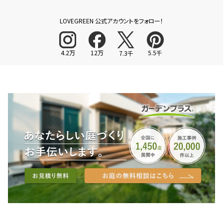
LOVEGREEN 公式アカウントをフォロー！
4.2万
12万
5.5千
7.3千