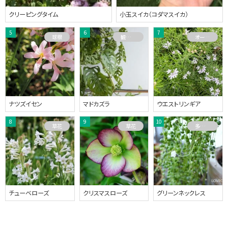
クリーピングタイム
小玉スイカ（コダマスイカ）
球根
観葉植物
オーストラリアプランツ
ナツズイセン
マドカズラ
ウエストリンギア
草花
草花
多肉植物
チューベローズ
クリスマスローズ
グリーンネックレス