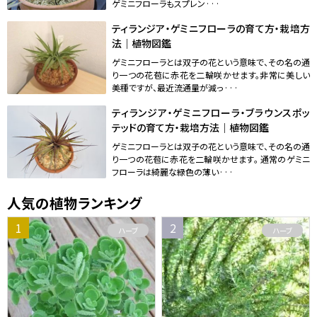
ゲミニフローラもスプレン···
ティランジア・ゲミニフローラの育て方・栽培方
法｜植物図鑑
ゲミニフローラとは双子の花という意味で、その名の通
り一つの花苞に赤花を二輪咲かせます。非常に美しい
美種ですが、最近流通量が減っ···
ティランジア・ゲミニフローラ・ブラウンスポッ
テッドの育て方・栽培方法｜植物図鑑
ゲミニフローラとは双子の花という意味で、その名の通
り一つの花苞に赤花を二輪咲かせます。 通常のゲミニ
フローラは綺麗な緑色の薄い···
人気の植物ランキング
ハーブ
ハーブ