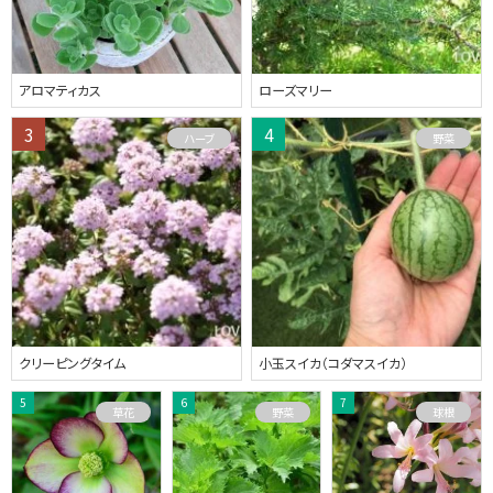
アロマティカス
ローズマリー
ハーブ
野菜
クリーピングタイム
小玉スイカ（コダマスイカ）
草花
野菜
球根