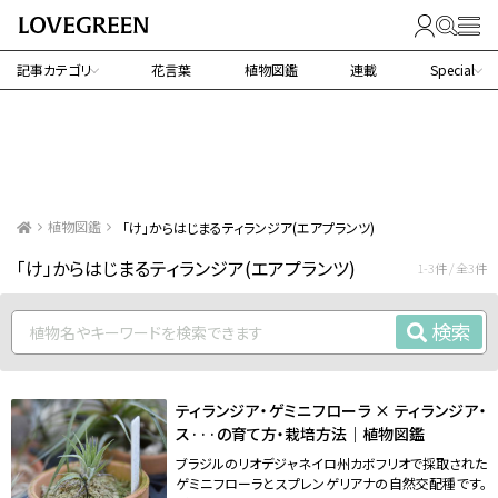
記事カテゴリ
花言葉
植物図鑑
連載
Special
植物図鑑
「け」からはじまるティランジア(エアプランツ)
「け」からはじまるティランジア(エアプランツ)
1-3件 / 全3件
検索
ティランジア・ゲミニフローラ × ティランジア・
ス···の育て方・栽培方法｜植物図鑑
ブラジルのリオデジャネイロ州カボフリオで採取された
ゲミニフローラとスプレンゲリアナの自然交配種です。