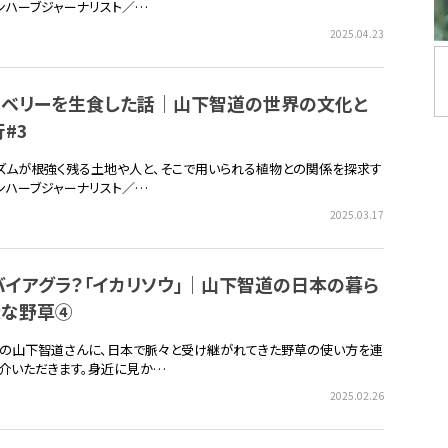
ンハーブジャーナリスト／…
2025.04.23
ーベリーを生食した話｜山下智道の世界の文化と
#3
ズムが根強く残る土地や人と、そこで用いられる植物との関係を探求す
ンハーブジャーナリスト／…
2025.03.17
イアグラ？「イカリソウ」｜山下智道の日本の暮ら
近な野草④
の山下智道さんに、日本で脈々と受け継がれてきた野草の使い方を連
介いただきます。身近に見か…
2025.02.26