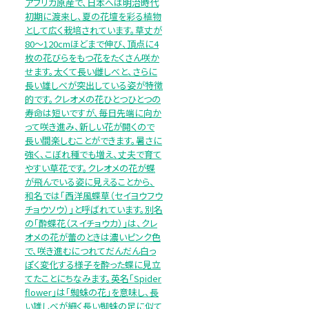
アフリカ原産で、日本へは明治時代
初期に渡来し、夏の花壇を彩る植物
として広く栽培されています。草丈が
80～120cmほどまで伸び、頂点に4
枚の花びらをもつ花をたくさん咲か
せます。太くて長い雌しべと、さらに
長い雄しべが突出している姿が特徴
的です。クレオメの花ひとつひとつの
寿命は短いですが、毎日先端に向か
って咲き進み、新しい花が開くので
長い間楽しむことができます。暑さに
強く、こぼれ種でも増え、丈夫で育て
やすい草花です。クレオメの花が蝶
が飛んでいる姿に見えることから、
和名では「西洋風蝶草（セイヨウフウ
チョウソウ）」と呼ばれています。別名
の「酔蝶花（スイチョウカ）」は、クレ
オメの花が蕾のときは濃いピンク色
で、咲き進むにつれてだんだん白っ
ぽく変化する様子を酔った蝶に見立
てたことにちなみます。英名「Spider
flower」は「蜘蛛の花」を意味し、長
い雄しべが細く長い蜘蛛の足に似て