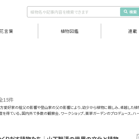
検索
花言葉
植物図鑑
連載
 全15件
・漢方愛好家の祖父の影響や登山家の父の影響により、幼少から植物に親しみ、卓越した
を得ている。国内外で多数の観察会、ワークショップ、薬草ガーデンのプロデュース、ハー
つくりだす植物たち｜山下智道の世界の文化と植物