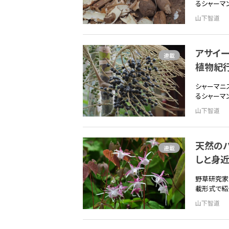
るシャーマ
山下智道
アサイ
連載
植物紀行
シャーマニ
るシャーマ
山下智道
天然のバ
連載
しと身
野草研究家
載形式で紹
山下智道