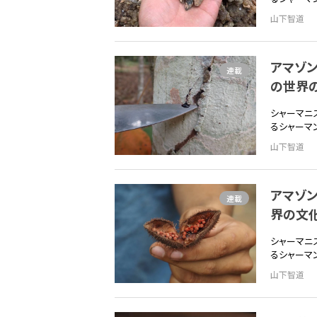
山下智道
アマゾン
連載
の世界
シャーマニ
るシャーマ
山下智道
アマゾ
連載
界の文化
シャーマニ
るシャーマ
山下智道