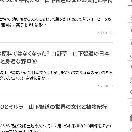
1
甘党で、幼い頃から大人に交じって腰をかけ、熱くて苦いコーヒーをち
、適当なお菓子をほおばる…
2026.07.21
の原料ではなくなった？ 山野草｜山下智道の日本
しと身近な野草⑥
の山下智道さんに、日本で脈々と受け継がれてきた野草の使い方を連
介いただきます。身近に見か…
2026.04.13
作りとミルラ｜山下智道の世界の文化と植物紀行
ズムが根強く残る土地や人と、そこで用いられる植物との関係を探求す
ンハーブジャーナリスト／…