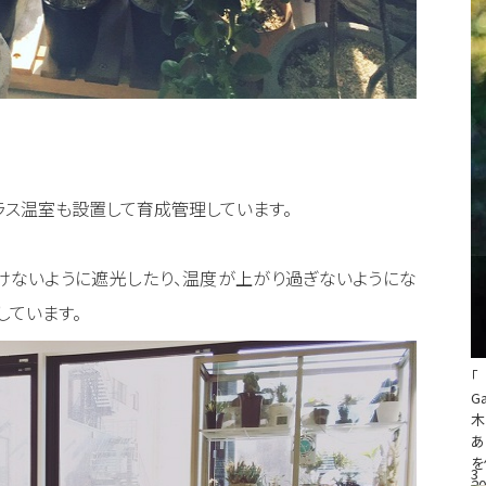
ラス温室も設置して育成管理しています。
けないように遮光したり、温度が上がり過ぎないようにな
ています。
「
G
木
あ
を
3
20