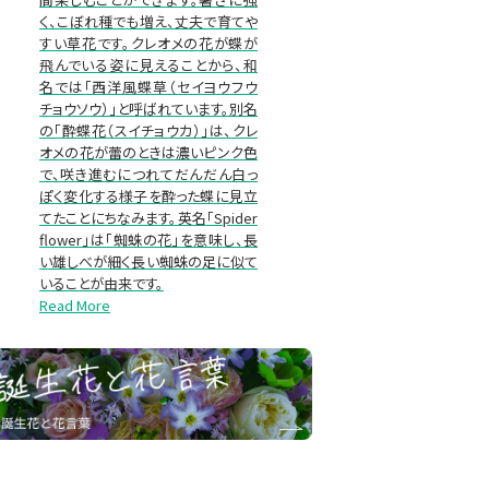
く、こぼれ種でも増え、丈夫で育てや
すい草花です。クレオメの花が蝶が
飛んでいる姿に見えることから、和
名では「西洋風蝶草（セイヨウフウ
チョウソウ）」と呼ばれています。別名
の「酔蝶花（スイチョウカ）」は、クレ
オメの花が蕾のときは濃いピンク色
で、咲き進むにつれてだんだん白っ
ぽく変化する様子を酔った蝶に見立
てたことにちなみます。英名「Spider
flower」は「蜘蛛の花」を意味し、長
い雄しべが細く長い蜘蛛の足に似て
いることが由来です。
Read More