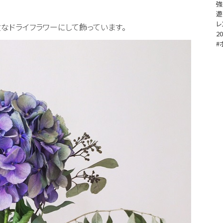
強
遊
レ
なドライフラワーにして飾っています。
20
#