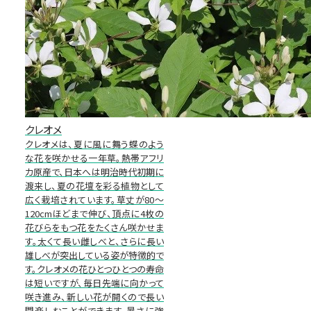
クレオメ
クレオメは、夏に風に舞う蝶のよう
な花を咲かせる一年草。熱帯アフリ
カ原産で、日本へは明治時代初期に
渡来し、夏の花壇を彩る植物として
広く栽培されています。草丈が80～
120cmほどまで伸び、頂点に4枚の
花びらをもつ花をたくさん咲かせま
す。太くて長い雌しべと、さらに長い
雄しべが突出している姿が特徴的で
す。クレオメの花ひとつひとつの寿命
は短いですが、毎日先端に向かって
咲き進み、新しい花が開くので長い
間楽しむことができます。暑さに強