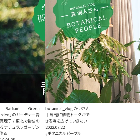
Radiant Green
botanical_vlog かいさん
arden」のガーデナー青
｜気軽に植物トークがで
真理子 / 東北で物語の
きる場を広げていきたい
るナチュラルガーデン
2022.07.22
作る
#ボタニカルピープル
4
18.01.25