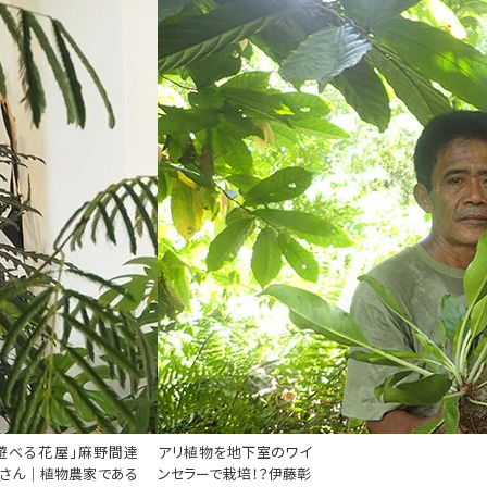
ボタニカルピープル
遊べる花屋」麻野間達
アリ植物を地下室のワイ
さん｜植物農家である
ンセラーで栽培！？伊藤彰