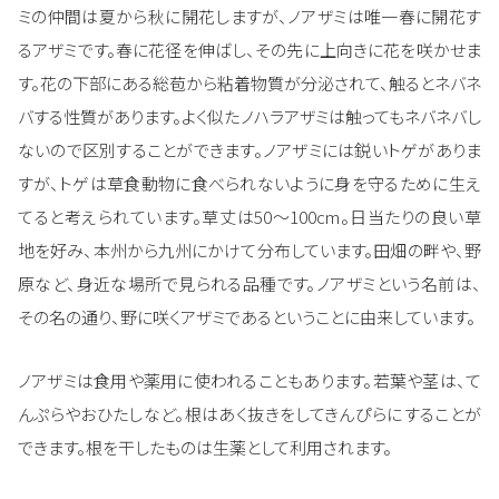
ミの仲間は夏から秋に開花しますが、ノアザミは唯一春に開花す
るアザミです。春に花径を伸ばし、その先に上向きに花を咲かせま
す。花の下部にある総苞から粘着物質が分泌されて、触るとネバネ
バする性質があります。よく似たノハラアザミは触ってもネバネバし
ないので区別することができます。ノアザミには鋭いトゲがありま
すが、トゲは草食動物に食べられないように身を守るために生え
てると考えられています。草丈は50～100cm。日当たりの良い草
地を好み、本州から九州にかけて分布しています。田畑の畔や、野
原など、身近な場所で見られる品種です。ノアザミという名前は、
その名の通り、野に咲くアザミであるということに由来しています。
ノアザミは食用や薬用に使われることもあります。若葉や茎は、て
んぷらやおひたしなど。根はあく抜きをしてきんぴらにすることが
できます。根を干したものは生薬として利用されます。