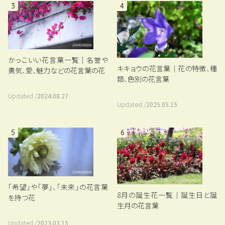
3
4
かっこいい花言葉一覧｜名誉や
キキョウの花言葉｜花の特徴、種
勇気、愛、魅力などの花言葉の花
類、色別の花言葉
Updated /
2024.08.27
Updated /
2025.05.15
5
6
「希望」や「夢」、「未来」の花言葉
8月の誕生花一覧｜誕生日と誕
を持つ花
生月の花言葉
Updated /
2023.03.15