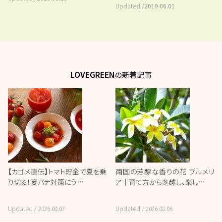
Updated /
2019.06.01
LOVEGREEN
の新着記事
【カゴメ直伝】トマト貯金で夏を乗
南国の芳醇な香りの花 プルメリ
り切る！夏バテ対策にう…
ア｜育て方から冬越し、楽し…
Updated /
2026.08.07
Updated /
2026.08.06