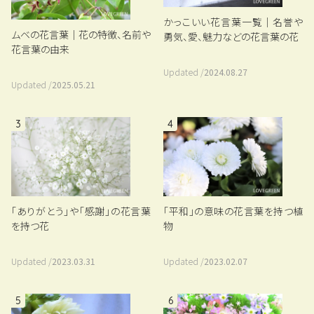
かっこいい花言葉一覧｜名誉や
ムベの花言葉｜花の特徴、名前や
勇気、愛、魅力などの花言葉の花
花言葉の由来
Updated /
2024.08.27
Updated /
2025.05.21
3
4
「平和」の意味の花言葉を持つ植
「ありがとう」や「感謝」の花言葉
物
を持つ花
Updated /
2023.02.07
Updated /
2023.03.31
5
6