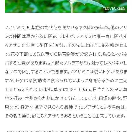
ノアザミは、紅紫色の筒状花を咲かせるキク科の多年草。他のアザ
ミの仲間は夏から秋に開花しますが、ノアザミは唯一春に開花す
るアザミです。春に花径を伸ばし、その先に上向きに花を咲かせま
す。花の下部にある総苞から粘着物質が分泌されて、触るとネバネ
バする性質があります。よく似たノハラアザミは触ってもネバネバし
ないので区別することができます。ノアザミには鋭いトゲがありま
すが、トゲは草食動物に食べられないように身を守るために生え
てると考えられています。草丈は50～100cm。日当たりの良い草
地を好み、本州から九州にかけて分布しています。田畑の畔や、野
原など、身近な場所で見られる品種です。ノアザミという名前は、
その名の通り、野に咲くアザミであるということに由来しています。