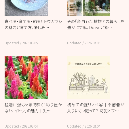
食べる・育てる・飾る！ トウガラシ
その「余白」が、植物との暮らしを
の魅力と育て方、楽しみ…
豊かにする。 Doliveと考…
Updated /
2026.08.05
Updated /
2026.08.05
猛暑に強く秋まで咲く！彩り豊か
初めての庭リノベ⑥｜不審者が
な「ケイトウ」の魅力｜失…
入りにくい庭って？ 防犯とプ…
Updated /
2026.08.04
Updated /
2026.08.04