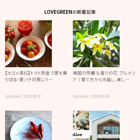
LOVEGREEN
の新着記事
【カゴメ直伝】トマト貯金で夏を乗
南国の芳醇な香りの花 プルメリ
り切る！夏バテ対策にう…
ア｜育て方から冬越し、楽し…
Updated /
2026.08.07
Updated /
2026.08.06