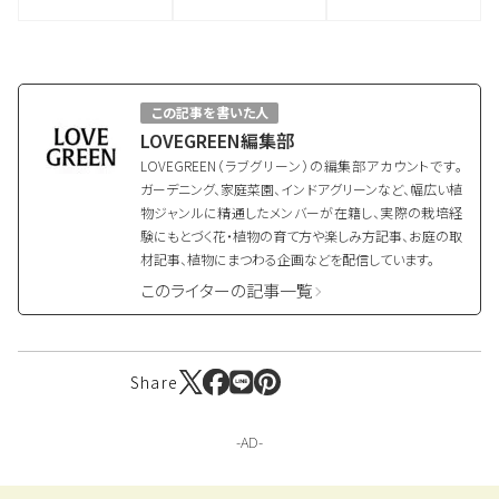
像付きで名前を紹
前と花言葉の由来
花が好き？ジニア・
介
カンナ・エキナセア
この記事を書いた人
LOVEGREEN編集部
LOVEGREEN（ラブグリーン）の編集部アカウントです。
ガーデニング、家庭菜園、インドアグリーンなど、幅広い植
物ジャンルに精通したメンバーが在籍し、実際の栽培経
験にもとづく花・植物の育て方や楽しみ方記事、お庭の取
材記事、植物にまつわる企画などを配信しています。
このライターの記事一覧
Share