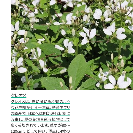
クレオメ
クレオメは、夏に風に舞う蝶のよう
な花を咲かせる一年草。熱帯アフリ
カ原産で、日本へは明治時代初期に
渡来し、夏の花壇を彩る植物として
広く栽培されています。草丈が80～
120cmほどまで伸び、頂点に4枚の