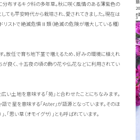
類
どに分布するキク科の多年草。秋に咲く風情のある薄紫色の
20
としても平安時代から栽培され、愛されてきました。現在は
#
3
ドリストで絶滅危惧Ⅱ類（絶滅の危険が増大している種）
ます。放任で育ち地下茎で増えるため、好みの環境に植えれ
ちが良く、十五夜の頃の飾り花や仏花などに利用されてい
広い土地を意味する「苑」と合わせたことにちなみます。
語で星を意味する「Aster」が語源となっています。そのほ
）」、「思い草（オモイグサ）」とも呼ばれています。