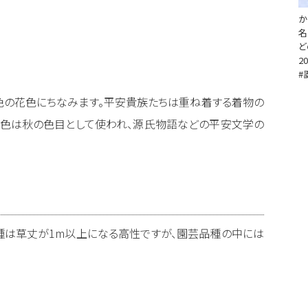
か
名
ど
20
#
色の花色にちなみます。平安貴族たちは重ね着する着物の
苑色は秋の色目として使われ、源氏物語などの平安文学の
種は草丈が1m以上になる高性ですが、園芸品種の中には