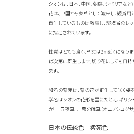
シオンは、日本、中国、朝鮮、シベリアな
花は、中国から薬草として渡来し、観賞用
自生しているものは激減し、環境省のレッ
に指定されています。
性質はとても強く、草丈は2m近くになり
ば次第に群生します。切り花にしても日持
ます。
和名の紫苑は、紫の花が群生して咲く姿を
学名はシオンの花形を星にたとえ、ギリシャ
か「十五夜草」、「鬼の醜草（オニノシコグサ
日本の伝統色｜紫苑色