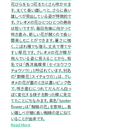
花びらをもつ花をたくさん咲かせま
す。太くて長い雌しべと、さらに長い
雄しべが突出している姿が特徴的で
す。クレオメの花ひとつひとつの寿命
は短いですが、毎日先端に向かって
咲き進み、新しい花が開くので長い
間楽しむことができます。暑さに強
く、こぼれ種でも増え、丈夫で育てや
すい草花です。クレオメの花が蝶が
飛んでいる姿に見えることから、和
名では「西洋風蝶草（セイヨウフウ
チョウソウ）」と呼ばれています。別名
の「酔蝶花（スイチョウカ）」は、クレ
オメの花が蕾のときは濃いピンク色
で、咲き進むにつれてだんだん白っ
ぽく変化する様子を酔った蝶に見立
てたことにちなみます。英名「Spider
flower」は「蜘蛛の花」を意味し、長
い雄しべが細く長い蜘蛛の足に似て
いることが由来です。
Read More