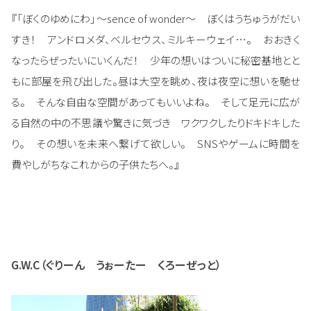
『「ぼくのゆめにわ」～sence of wonder～ ぼくはうちゅうがだい
すき！ アンドロメダ、ベルセウス、ミルキーウェイ…。 おおきく
なったらぜったいにいくんだ！ 少年の想いはついに秘密基地とと
もに部屋を飛び出した。昼は大空を眺め、夜は夜空に想いを馳せ
る。 そんな自由な空間があってもいいよね。 そして足元に広が
る自然の中の不思議や驚きに気づき ワクワクしたりドキドキした
り。 その想いを未来へ繋げて欲しい。 SNSやゲームに時間を
費やしがちなこれからの子供たちへ。』
G.W.C（ぐりーん うぉーたー くろーぜっと）