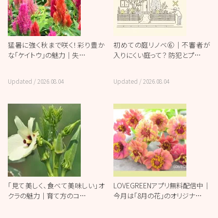
猛暑に強く秋まで咲く！彩り豊か
初めての庭リノベ⑥｜不審者が
な「ケイトウ」の魅力｜失…
入りにくい庭って？ 防犯とプ…
Updated /
2026.08.04
Updated /
2026.08.04
「見て美しく、食べて美味しい」オ
LOVEGREENアプリ無料配信中｜
クラの魅力｜育て方のコ…
今月は「8月の花」のオリジナ…