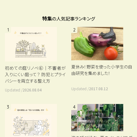
特集
の人気記事ランキング
1
2
夏休み！野菜を使った小学生の自
初めての庭リノベ⑥｜不審者が
由研究を集めました！
入りにくい庭って？ 防犯とプライ
バシーを両立する整え方
Updated /
2017.08.12
Updated /
2026.08.04
3
4