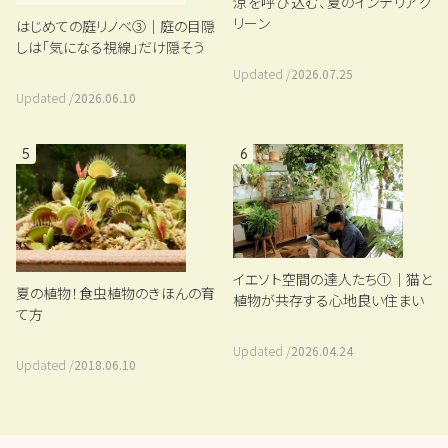
涼を呼び込む、夏のインテリアグ
リーン
はじめての庭リノベ③｜庭の目隠
しは「気になる視線」だけ隠そう
Updated /
2026.07.25
Updated /
2026.06.10
5
6
イエソト空間の達人たち①｜猫と
夏の植物！食虫植物のきほんの育
植物が共存する心地良い住まい
て方
Updated /
2026.04.24
Updated /
2018.06.10