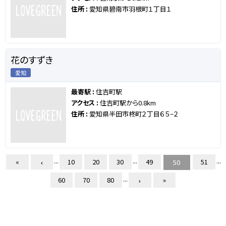
住所 :
愛知県碧南市羽根町１丁目１
花のすずき
愛知
最寄駅 :
住吉町駅
アクセス :
住吉町駅から0.8km
住所 :
愛知県半田市柊町２丁目６５−２
...
...
...
«
10
20
30
49
51
50
...
60
70
80
»