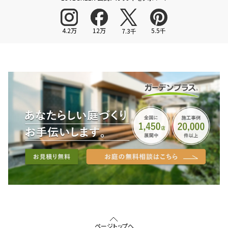
4.2万
12万
5.5千
7.3千
ページトップへ