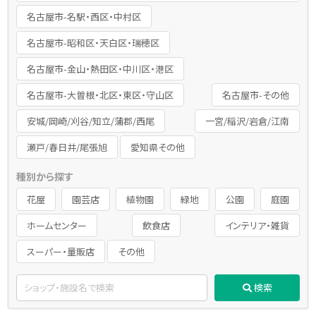
名古屋市-名駅・西区・中村区
名古屋市-昭和区・天白区・瑞穂区
名古屋市-金山・熱田区・中川区・港区
名古屋市-大曽根・北区・東区・守山区
名古屋市-その他
安城/岡崎/刈谷/知立/蒲郡/西尾
一宮/稲沢/岩倉/江南
瀬戸/春日井/尾張旭
愛知県その他
種別から探す
花屋
園芸店
植物園
緑地
公園
庭園
ホームセンター
飲食店
インテリア・雑貨
スーパー・量販店
その他
検索