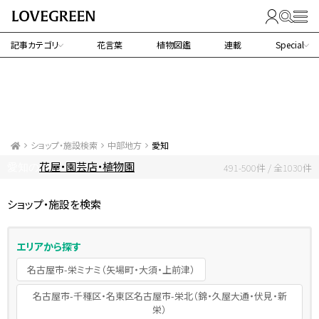
記事カテゴリ
花言葉
植物図鑑
連載
Special
ショップ・施設検索
中部地方
愛知
花屋・園芸店・植物園
愛知の
491-500件 / 全1030件
ショップ・施設を検索
エリアから探す
名古屋市-栄ミナミ（矢場町・大須・上前津）
名古屋市-千種区・名東区名古屋市-栄北（錦・久屋大通・伏見・新
栄）