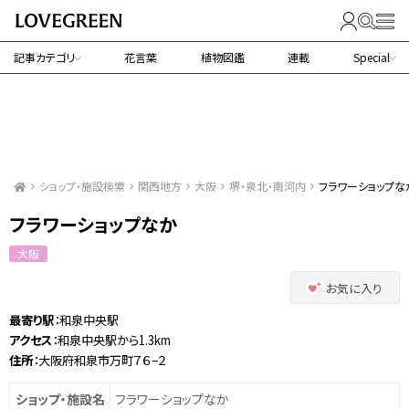
記事カテゴリ
花言葉
植物図鑑
連載
Special
ショップ・施設検索
関西地方
大阪
堺・泉北・南河内
フラワーショップな
フラワーショップなか
大阪
お気に入り
最寄り駅
：和泉中央駅
アクセス
：和泉中央駅から1.3km
住所
：大阪府和泉市万町７６−２
ショップ・施設名
フラワーショップなか