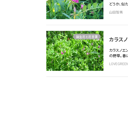
どうか、似
山田智美
誕生花と花言葉
カラス
カラスノエ
の野草。春
LOVEGRE