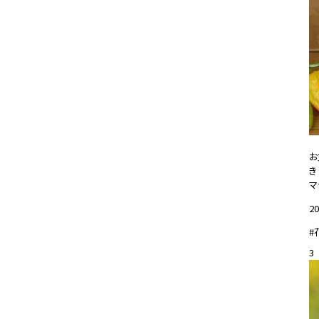
お
き
マ
20
#
3