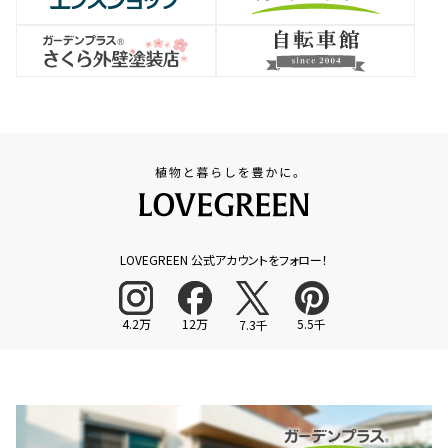
LOVEGREEN 公式アカウントをフォロー！
4.2万
12万
5.5千
7.3千