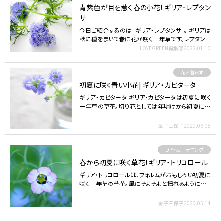
青紫色が目を惹く春の小花！ギリア・レプタン
サ
今日ご紹介するのは「ギリア・レプタンサ」。 ギリアは
秋に種をまいて春に花が咲く一年草です。レプタンサ
はギリア…
LOVEGREEN編集部
2022.01.10
花と暮らす
初夏に咲く青い小花| ギリア・カピタータ
ギリア・カピタータ ギリア・カピタータは初夏に咲く
一年草の草花。切り花としては年明けから初夏に流
通します。 …
金子三保子
2020.06.08
DIY・ガーデニング
春から初夏に咲く草花！ギリア・トリコロール
ギリア・トリコロールは、フォルムがおもしろい初夏に
咲く一年草の草花。風にそよそよと揺れるように咲く
姿が野草の…
金子三保子
2020.05.14