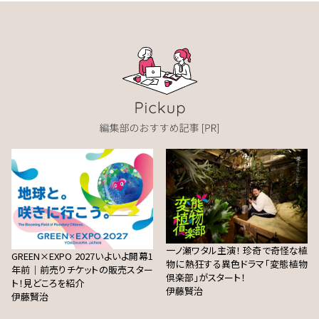
一ノ瀬ワタル主演！ 珍奇で奇怪な植
GREEN×EXPO 2027いよいよ開幕1
物に熱狂する異色ドラマ「変態植物
年前｜前売りチケットの販売スター
倶楽部」がスタート！
ト！見どころを紹介
伊藤賢治
伊藤賢治