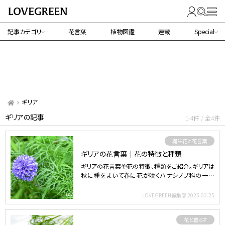
記事カテゴリ
花言葉
植物図鑑
連載
Special
ギリア
ギリアの記事
1-4件 / 全4件
誕生花と花言葉
ギリアの花言葉｜花の特徴と種類
ギリアの花言葉や花の特徴、種類をご紹介。ギリアは
秋に種をまいて春に花が咲くハナシノブ科の一年
草。 目次 ギリ…
LOVEGREEN編集部
2025.02.25
花と暮らす