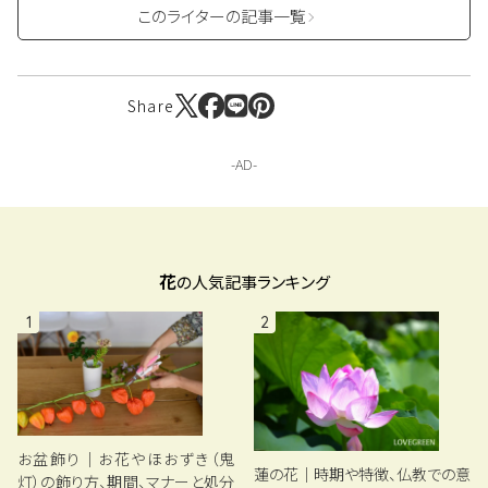
このライターの記事一覧
Share
花
の人気記事ランキング
1
2
お盆飾り｜お花やほおずき（鬼
蓮の花｜時期や特徴、仏教での意
灯）の飾り方、期間、マナーと処分