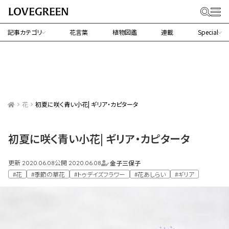
記事カテゴリ
花言葉
植物図鑑
連載
Special
花
初夏に咲く青い小花| ギリア・カピタータ
初夏に咲く青い小花| ギリア・カピタータ
更新
公開
金子三保子
2020.06.08
2020.06.08
#花
#季節の草花
#トゥデイズフラワー
#花あしらい
#ギリア