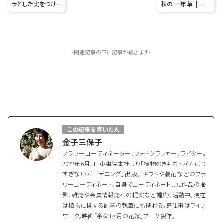
ラとした実をつける
秋の一年草 | ニュ
果樹 | フサスグリ
アンスカラーのジ
（レッドカラント）
ニア
-関連記事の下に記事が続きます-
この記事を書いた人
金子三保子
フラワーコーディネーター、フォトグラファー、ライター。
2022年6月、日東書院本社より「植物のきもち ~がんばり
すぎないガーデニング」出版。 ギフトや装花などのフラ
ワーコーディネート、自身でコーディネートした作品の撮
影、雑誌や会員情報誌への提案など幅広く活動中。現在
は植物に関する記事の執筆にも携わる。庭仕事はライフ
ワーク。映画「余命1ヶ月の花嫁」ブーケ製作。