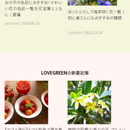
女の子の名前におすすめ！かわい
い花の名前一覧を花言葉ととも
ほったらかしで毎年咲く花一覧｜
に｜夏編
初心者さんにもおすすめの種類
Updated /
2024.06.25
Updated /
2025.12.18
LOVEGREEN
の新着記事
【カゴメ直伝】トマト貯金で夏を乗
南国の芳醇な香りの花 プルメリ