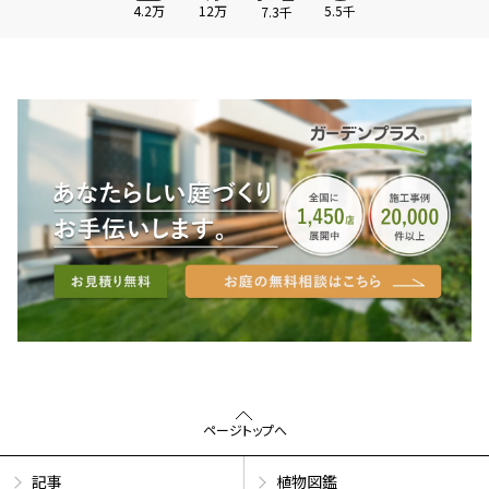
4.2万
12万
5.5千
7.3千
ページトップへ
記事
植物図鑑