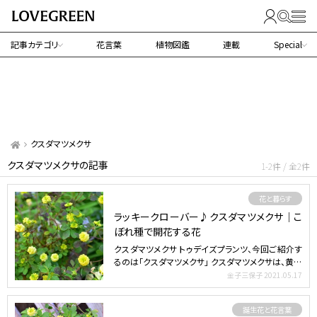
記事カテゴリ
花言葉
植物図鑑
連載
Special
クスダマツメクサ
クスダマツメクサの記事
1-2件 / 全2件
花と暮らす
ラッキークローバー♪クスダマツメクサ｜こ
ぼれ種で開花する花
クスダマツメクサ トゥデイズプランツ、今回ご紹介す
るのは「クスダマツメクサ」 クスダマツメクサは、黄色
いクス…
金子三保子
2021.05.17
誕生花と花言葉