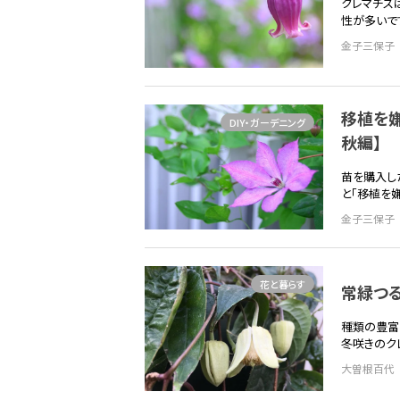
クレマチス
性が多いで
金子三保子
移植を嫌
DIY・ガーデニング
秋編】
苗を購入し
と「移植を
金子三保子
花と暮らす
常緑つる
種類の豊富
冬咲きのク
大曽根百代