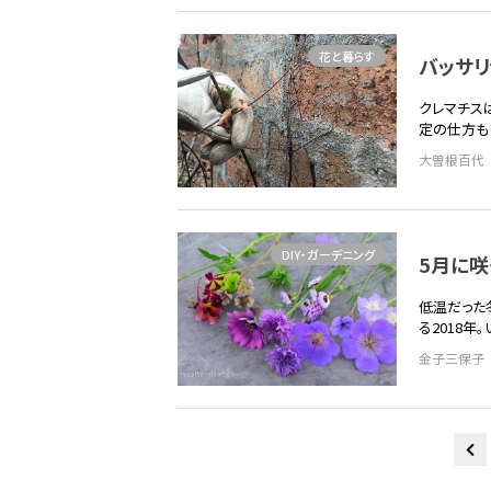
花と暮らす
バッサ
クレマチス
定の仕方も
大曽根百代
DIY・ガーデニング
5月に咲
低温だった
る2018
金子三保子