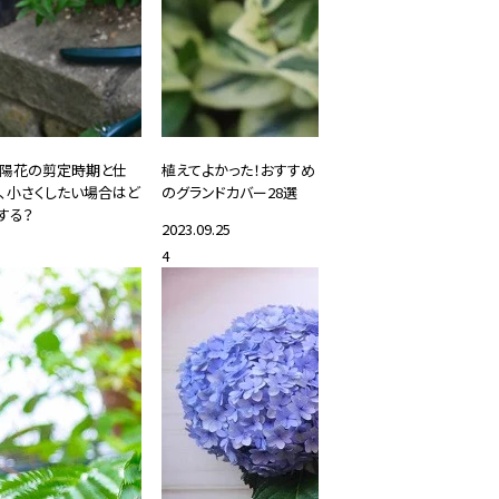
陽花の剪定時期と仕
植えてよかった！おすすめ
、小さくしたい場合はど
のグランドカバー28選
する？
2023.09.25
26.05.01
4
#DIY・ガーデニング
DIY・ガーデニング