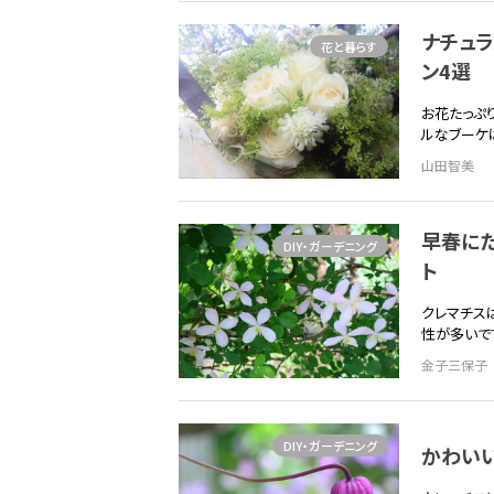
ナチュ
花と暮らす
ン4選
お花たっぷ
ルなブーケ
山田智美
早春にた
DIY・ガーデニング
ト
クレマチス
性が多いで
金子三保子
DIY・ガーデニング
かわい