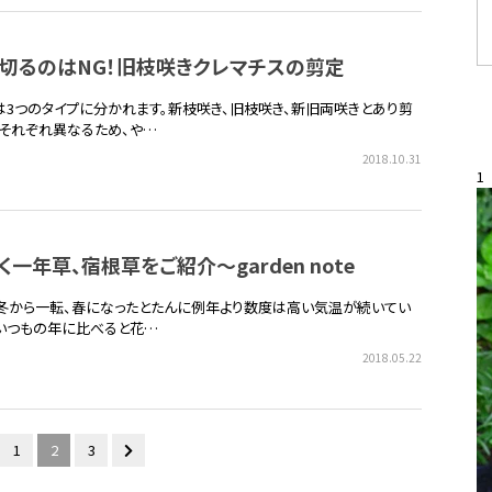
リ切るのはNG！旧枝咲きクレマチスの剪定
は3つのタイプに分かれます。新枝咲き、旧枝咲き、新旧両咲きとあり剪
それぞれ異なるため、や…
2018.10.31
1
く一年草、宿根草をご紹介～garden note
冬から一転、春になったとたんに例年より数度は高い気温が続いてい
年。いつもの年に比べると花…
2018.05.22
1
2
3