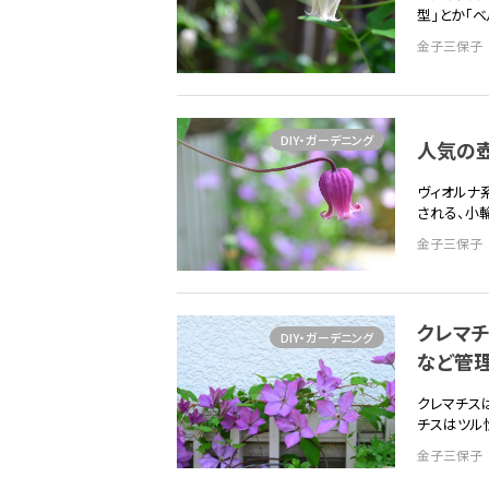
型」とか「
金子三保子
DIY・ガーデニング
人気の壺
ヴィオルナ
される、小
金子三保子
クレマチ
DIY・ガーデニング
など管
クレマチス
チスはツル
金子三保子