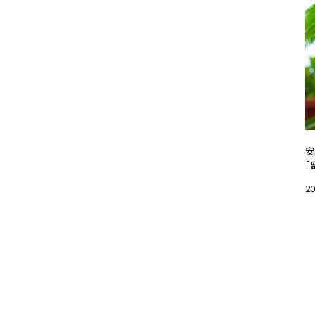
安
「
20
#