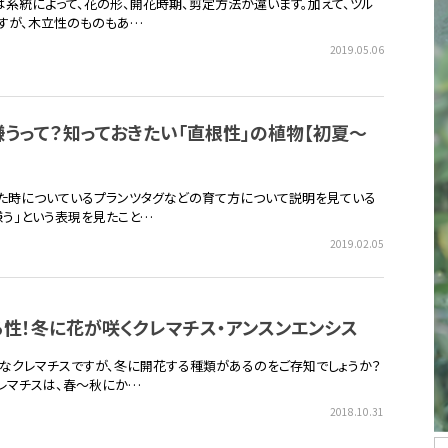
は系統によって、花の形、開花時期、剪定方法が違います。加えて、ツル
すが、木立性のものもあ…
2019.05.06
うって？知っておきたい「直根性」の植物【初夏～
た時についているプランツタグなどの育て方について説明を見ている
嫌う」という表現を見たこと…
2019.02.05
性！冬に花が咲くクレマチス・アンスンエンシス
なクレマチスですが、冬に開花する種類があるのをご存知でしょうか？
レマチスは、春～秋にか…
2018.10.31