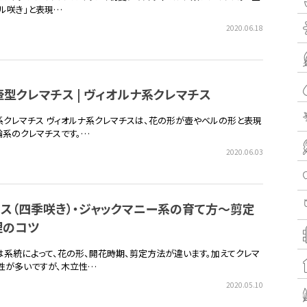
ベル咲き」と表現…
2020.06.18
型クレマチス | ヴィオルナ系クレマチス
系クレマチス ヴィオルナ系クレマチスは、花の形が壺やベルの形と表現
輪系のクレマチスです。…
2020.06.03
ス（四季咲き）・ジャックマニー系の育て方～剪定
理のコツ
は系統によって、花の形、開花時期、剪定方法が違います。加えてクレマ
性が多いですが、木立性…
2020.05.10