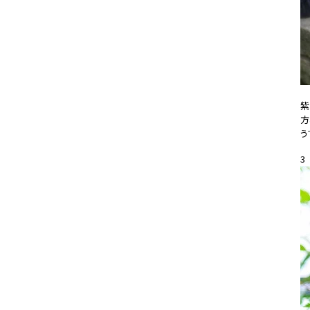
紫
方
う
20
3
#