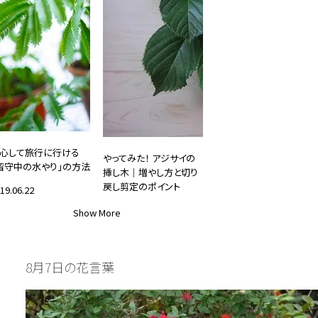
心して旅行に行ける
やってみた！ アジサイの
留守中の水やり」の方法
挿し木｜増やし方と切り
戻し剪定のポイント
19.06.22
2026.03.01
Show More
DIY・ガーデニング
#DIY・ガーデニング
8月7日の花言葉