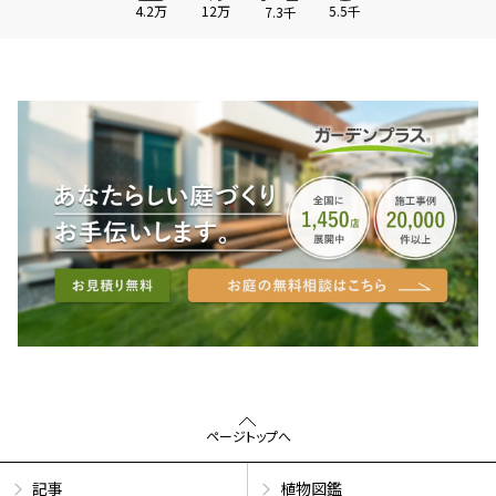
4.2万
12万
5.5千
7.3千
ページトップへ
記事
植物図鑑