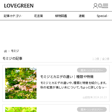
記事カテゴリ
花言葉
植物図鑑
連載
Special
モミジ
モミジの記事
1-2件 / 全2件
庭木・シンボルツリー
モミジとカエデの違い｜種類や特徴
モミジとカエデの違いや、種類と特徴を紹介します。
秋の紅葉が美しい木について、ちょっと詳しくなって
みませんか。…
山田智美
2024.10.23
庭木・シンボルツリー