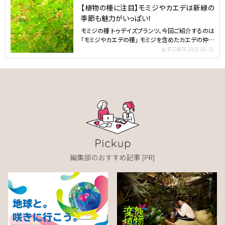
【植物の種に注目】モミジやカエデは新緑の
季節も魅力がいっぱい！
モミジの種 トゥデイズプランツ、今回ご紹介するのは
「モミジやカエデの種」 モミジを含めたカエデの仲間
たちが注…
金子三保子
2021.05.31