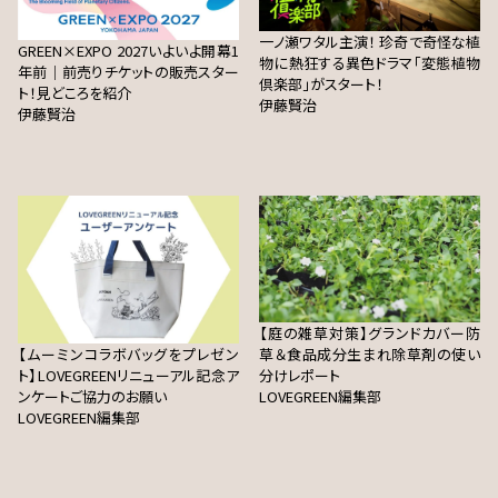
一ノ瀬ワタル主演！ 珍奇で奇怪な植
GREEN×EXPO 2027いよいよ開幕1
物に熱狂する異色ドラマ「変態植物
年前｜前売りチケットの販売スター
倶楽部」がスタート！
ト！見どころを紹介
伊藤賢治
伊藤賢治
【庭の雑草対策】グランドカバー防
【ムーミンコラボバッグをプレゼン
草＆食品成分生まれ除草剤の使い
ト】LOVEGREENリニューアル記念ア
分けレポート
ンケートご協力のお願い
LOVEGREEN編集部
LOVEGREEN編集部